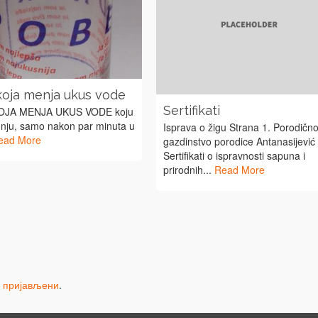
koja menja ukus vode
Sertifikati
OJA MENJA UKUS VODE koju
 nju, samo nakon par minuta u
Isprava o žigu Strana 1. Porodičn
ead More
gazdinstvo porodice Antanasijević
Sertifikati o ispravnosti sapuna i
prirodnih...
Read More
и пријављени
.