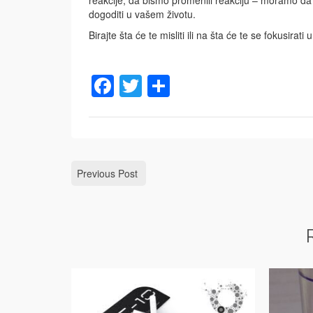
dogoditi u vašem životu.
Birajte šta će te misliti ili na šta će te se fokusira
Facebook
Twitter
Share
Previous Post