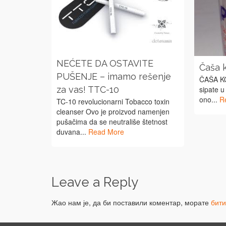
NEĆETE DA OSTAVITE
Čaša 
PUŠENJE – imamo rešenje
ČAŠA K
sipate u
za vas! TTC-10
ono...
R
TC-10 revolucionarni Tobacco toxin
cleanser Ovo je proizvod namenjen
pušačima da se neutrališe štetnost
duvana...
Read More
Leave a Reply
Жао нам је, да би поставили коментар, морате
бит