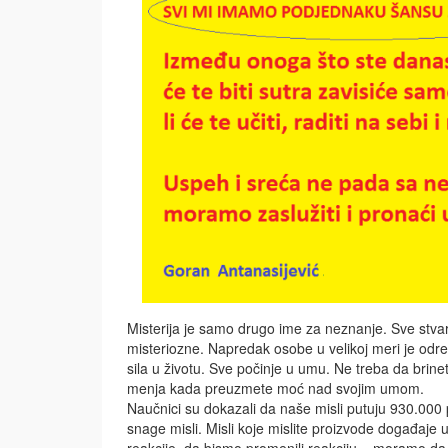
Misterija je samo drugo ime za neznanje. Sve stvar
misteriozne. Napredak osobe u velikoj meri je odr
sila u životu. Sve počinje u umu. Ne treba da brin
menja kada preuzmete moć nad svojim umom.
Naučnici su dokazali da naše misli putuju 930.000 
snage misli. Misli koje mislite proizvode događaje
reakcije, da bismo promenili reakciju – moramo da 