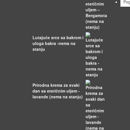
Pog
Lutajuće srce sa bakrom i
uloga bakra -nema na
stanju
Prirodna krema za svaki
dan sa eteričnim uljem -
lavande (nema na stanju)