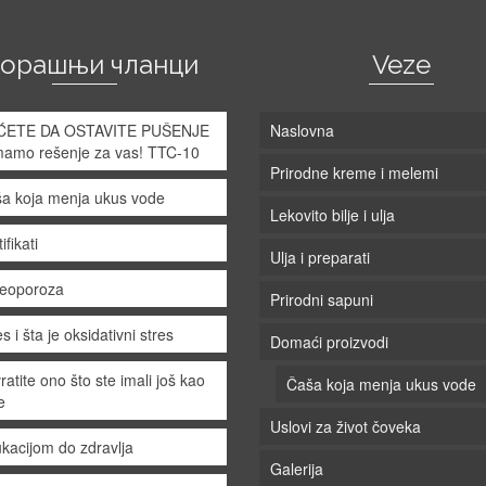
корашњи чланци
Veze
ĆETE DA OSTAVITE PUŠENJE
Naslovna
mamo rešenje za vas! TTC-10
Prirodne kreme i melemi
a koja menja ukus vode
Lekovito bilje i ulja
ifikati
Ulja i preparati
eoporoza
Prirodni sapuni
s i šta je oksidativni stres
Domaći proizvodi
ratite ono što ste imali još kao
Čaša koja menja ukus vode
e
Uslovi za život čoveka
kacijom do zdravlja
Galerija