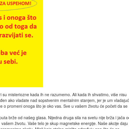
i su misteriozne kada ih ne razumemo. Ali kada ih shvatimo, više nisu
eđen ako vladate nad sopstvenim mentalnim stanjem, jer je um vladaju
ete o promeni onoga što je oko vas. Sve u vašem životu će početi da se
puta brže od našeg glasa. Nijedna druga sila na svetu nije brža i jača o
 u vašem životu. Vaše telo je skup magnetske energije. Naše akcije daju
promenimo akciju. Misli koje stalno mislite određuju ono što će se