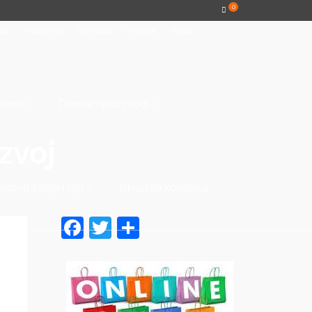
0
akt
Prodavnica
Moj nalog
Plaćanje
Korpa
elemi
Domaći proizvodi
azvoj
ekovita bilja i ulja
Iskustva korisnika
Facebook
Twitter
Share