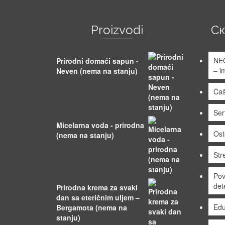
Proizvodi
С
NE
Prirodni domaći sapun -
– i
Neven (nema na stanju)
Čaš
Sert
Micelarna voda - prirodna
Ost
(nema na stanju)
Stre
Pov
det
Prirodna krema za svaki
dan sa eteričnim uljem –
Edu
Bergamota (nema na
stanju)