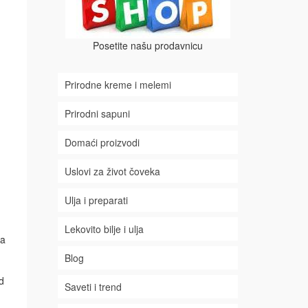
Posetite našu prodavnicu
Prirodne kreme i melemi
Prirodni sapuni
Domaći proizvodi
Uslovi za život čoveka
Ulja i preparati
Lekovito bilje i ulja
ća
Blog
d
Saveti i trend