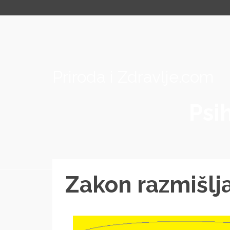
Priroda i Zdravlje.com
Psih
Zakon razmišlj