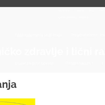
Naslovna
O nama
Blog
Kont
Uslovi plaćanja i dostave
Čaša koja menja ukus vode
Prirodne kreme i m
ičko zdravlje i lični r
Uslovi za život čoveka
Prirodni sapuni
L
anja