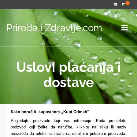
0
Priroda i Zdravlje.com
Uslovi plaćanja i
dostave
Kako poručiti kupovinom „Kupi Odmah“
Pogledajte proizvode koji vas interesuju. Kada pronađete
proizvod koji želite da naručite, kliknite na sliku ili naziv
proizvoda da uđete na stranu sa detaljnim prikazom proizvoda.