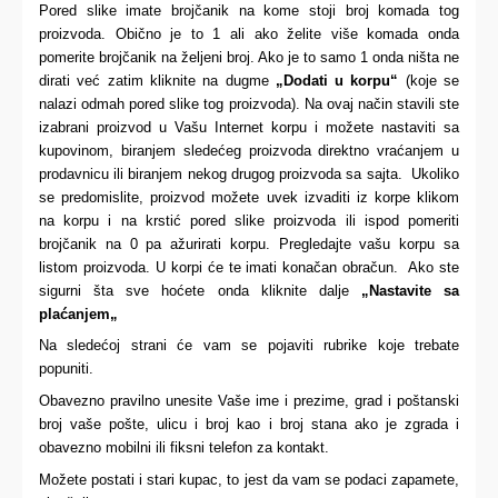
Pored slike imate brojčanik na kome stoji broj komada tog
proizvoda. Obično je to 1 ali ako želite više komada onda
pomerite brojčanik na željeni broj. Ako je to samo 1 onda ništa ne
dirati već zatim kliknite na dugme
„Dodati u korpu“
(koje se
nalazi odmah pored slike tog proizvoda). Na ovaj način stavili ste
izabrani proizvod u Vašu Internet korpu i možete nastaviti sa
kupovinom, biranjem sledećeg proizvoda direktno vraćanjem u
prodavnicu ili biranjem nekog drugog proizvoda sa sajta. Ukoliko
se predomislite, proizvod možete uvek izvaditi iz korpe klikom
na korpu i na krstić pored slike proizvoda ili ispod pomeriti
brojčanik na 0 pa ažurirati korpu. Pregledajte vašu korpu
sa
listom proizvoda. U korpi će te imati konačan obračun. Ako ste
sigurni šta
sve
hoćete onda kliknite dalje
„Nastavi
te
sa
plaćanjem
„
Na sledećoj strani će vam se pojaviti rubrike koje trebate
popuniti.
Obavezno pravilno unesite Vaše ime i prezime, grad i poštanski
broj vaše pošte, ulicu i broj kao i broj stana
ako je zgrada
i
obavezno mobilni ili fiksni telefon za kontakt.
Možete postati i stari kupac, to jest da vam se podaci zapamete,