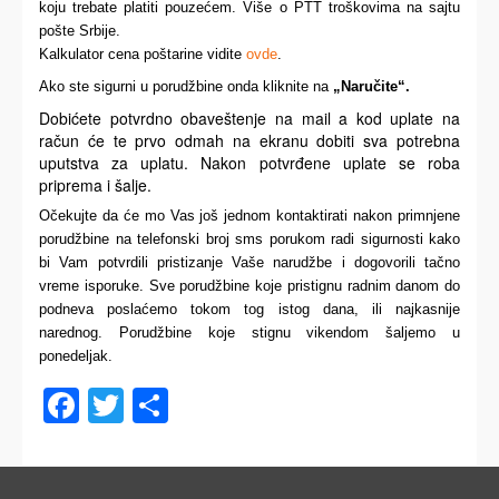
koju trebate platiti pouzećem. Više o PTT troškovima na sajtu
pošte Srbije.
Kalkulator cena poštarine vidite
ovde
.
Ako ste sigurni u porudžbine onda kliknite na
„Naručite“
.
Dobićete potvrdno obaveštenje na mail a kod uplate na
račun će te prvo odmah na ekranu dobiti sva potrebna
uputstva za uplatu. Nakon potvrđene uplate se roba
priprema i šalje.
Očekujte da će mo Vas još jednom kontaktirati nakon primnjene
porudžbine na telefonski broj sms porukom radi sigurnosti
kako
bi Vam potvrdili pristizanje Vaše narudžbe i dogovorili tačno
vreme isporuke. Sve porudžbine koje pristignu radnim danom do
podneva poslaćemo tokom tog istog dana, ili najkasnije
narednog. Porudžbine koje stignu vikendom šaljemo u
ponedeljak.
Facebook
Twitter
Share