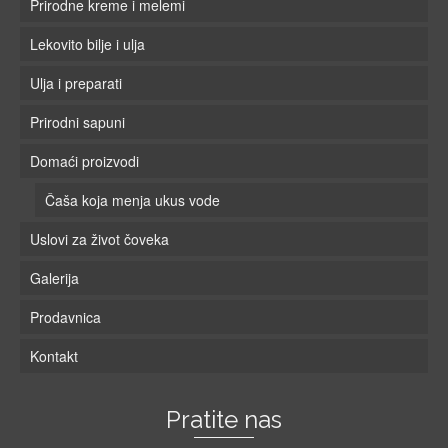
Prirodne kreme i melemi
Lekovito bilje i ulja
Ulja i preparati
Prirodni sapuni
Domaći proizvodi
Čaša koja menja ukus vode
Uslovi za život čoveka
Galerija
Prodavnica
Kontakt
Pratite nas