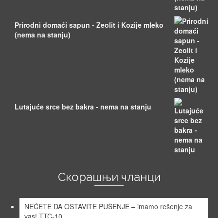
Prirodni domaći sapun - Zeolit i Kozije mleko
(nema na stanju)
Lutajuće srce bez bakra - nema na stanju
Скорашњи чланци
NEĆETE DA OSTAVITE PUŠENJE – imamo rešenje za
vas! TTC-10