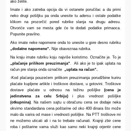
ako želite.
Imate i ako zatreba opcija da vi ostanete poručilac a da primi
neko drugi pošiljku pa onda unesite tu adersu i ostale podatke
klikom na prozorčić pored rubrike slanja na drugu adresu.
Otvoriće vam se mesta gde će te dodati podatke primaoca.
Popunite pravilno.
Ako imate neke napomene onda to unesite u gore desno rubriku
„dodatne napomene“.
Nije obaveznaa rubrika.
Na kraju imate rubriku koju najviše koristimo. Označite je. To je
„
plaćanje prilikom preuzimanja“
. Ali ako je to ipak uplata na
račun pre slanja onda označite
„
uplata na račun“.
-Kod plaćanja pouzećem prilikom preuzimanja porudžbine kuriru
plaćate kupljene artikle i troškove dostave, u gotovini. Troškove
dostave plaćate u odnosu na težinu pošiljke
(
cena je
jedinstvena za celu Srbiju
)
i plus vrednost pošiljke
(
otkupnina
)
.
Na našem sajtu u obračunu cena se dodaje neka
okvirno standardana cena poštarine od oko 400 dinara što može
malo da varira od mase i vrednosti pošiljke. Na PTT troškove mi
ne možemo uticati ali i na to trebate računati. Krajnji zbir cene
roba i poštarine vama služi kao samo neki krajnji orjentir cene