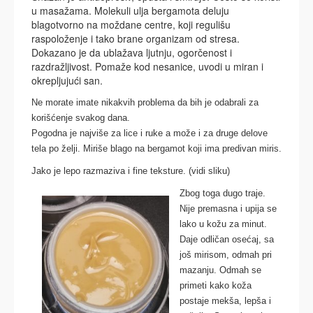
u masažama. Molekuli ulja bergamota deluju
blagotvorno na moždane centre, koji regulišu
raspoloženje i tako brane organizam od stresa.
Dokazano je da ublažava ljutnju, ogorčenost i
razdražljivost. Pomaže kod nesanice, uvodi u miran i
okrepljujući san.
Ne morate imate nikakvih problema da bih je odabrali za
korišćenje svakog dana.
Pogodna je najviše za lice i ruke a može i za druge delove
tela po želji. Miriše blago na
bergamot
koji ima predivan miris
.
Jako je lepo razmaziva i fine teksture. (vidi sliku)
Zbog toga dugo traje.
Nije premasna i upija se
lako u kožu za minut.
Daje odličan osećaj, sa
još mirisom, odmah pri
mazanju. Odmah se
primeti kako koža
postaje mekša, lepša i