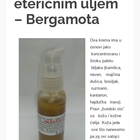
eteričnim uljem
– Bergamota
Ova krema ima u
osnovi jako
koncentrovanu i
široku paletu
biljaka (kamilica,
neven, majčina
dušica, bosiljak,
ruzmarin,
kantarion,
hajdučka trava).
Pravi „švedski sto“
za kožu i kožne
ćelije. Koža jede
sve što nanesemo
pa joj ovi satojci