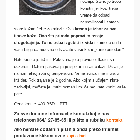
nežnija. Samo je treba
koristiti jer koži treba
vreme da odbaci
nepravilnosti i zameni
stare kožne ćelije za mlađe. Ova
krema je izbor za sve
tipove kože. Ono što priroda popravi to ostaje
drugotrajnije. To ne treba izgubiti iz vida
i samo je onda
vaša briga da redovno održavate vašu kožu „samo prirodom“.
Neto kreme je 50 ml. Pakovana je u providnoj flašici sa
dozerom. Datum pakovanja je ispisan na ambalaži. Držati je
na normalnoj sobnoj temperaturi. Ne na suncu i ne mora u
frižider. Rok trajanja je 2 godine. Ako kojim slučajem niste
zadovljni, možete je vratiti odmah i mi će mo vam vratiti vaše
pare.
Cena kreme: 400 RSD + PTT
Za sve dodatne informacije kontaktirajte nas
telefonom 064/127-85-65 ili pišite u rubriku
kontakt.
A
ko
nemate dodatnih pitanja onda preko internet
prodavnice klikom ovde
kupi odmah
.