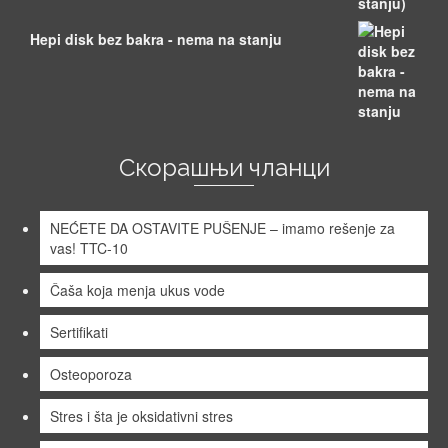
Hepi disk bez bakra - nema na stanju
Скорашњи чланци
NEĆETE DA OSTAVITE PUŠENJE – imamo rešenje za
vas! TTC-10
Čaša koja menja ukus vode
Sertifikati
Osteoporoza
Stres i šta je oksidativni stres