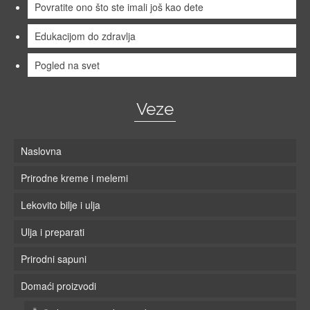
Povratite ono što ste imali još kao dete
Edukacijom do zdravlja
Pogled na svet
Veze
Naslovna
Prirodne kreme i melemi
Lekovito bilje i ulja
Ulja i preparati
Prirodni sapuni
Domaći proizvodi