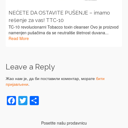
NEĆETE DA OSTAVITE PUŠENJE – imamo
rešenje za vas! TTC-10
TC-10 revolucionarni Tobacco toxin cleanser Ovo je proizvod
namenjen pušačima da se neutrališe štetnost duvana...
Read More
Leave a Reply
Жао нам је, да би поставили коментар, морате
бити
пријављени
.
Facebook
Twitter
Share
Posetite našu prodavnicu