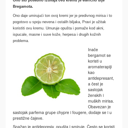
Ono što posebno izdvaja ovu kremu je eterično ulje
Bregamota.
Ono daje umirujući ton ovoj kremi jer je predivnog mirisa i to
pogotovo u spoju nevena i ostalih biljaka, Pravi je užitak
koristiti ovu kremu. Umuruje opušta i pomaže kod akni,
ispucale, masne i suve kože, herpesa
i drugih kožnih
problema.
Inače
bergamot se
koristi u
aromaterapiji
kao
antidepresant,
a čest je
sastojak
ženskih i
muških mirisa.
Obavezan je
sastojak parfema grupe chypre i fougere, dodaje se i u
prestižne čajeve.
Snažan je antidepresiv, opušta i smiruje. Često se koristi