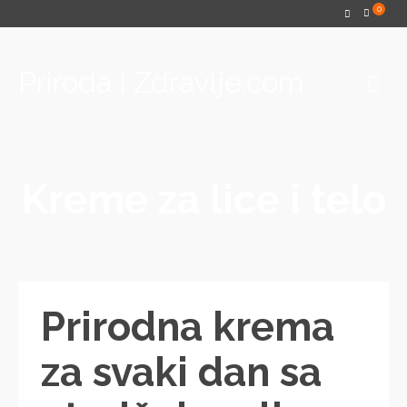
0
Priroda i Zdravlje.com
Kreme za lice i telo
Prirodna krema
za svaki dan sa