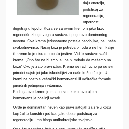
daju energiju,
podsticaj za
regeneraciju,
otpornost i
dugotrajnu lepotu. Koža se sa ovom kremom jako brzo
regeneriše zbog svega u sastavu i pogotovo dominantog
nevena. Ova krema jednostavno postaje neodoljiva, pa i naša
svakodnevnica. Našoj koži je potreba priroda a ne hemikalije
ili kreme koje nisu sto posto jestive. Vidite sastave vaših
krema. „Ono što ne bi smo jeli ne bi trebalo da mežemo na
kožu“ Ovo je zato pravi izbor. Krema se radi ručno pa su svi
prirodni sajstojci jako iskoristljivi za naše kožne ćelije. U
kremi ne postoje veštački konzervansi ili veštačke formule
priordnih jedinjenja i vitamina.
Podloga ove kreme je maslinovo i kokosovo ulje a
konzervans je pčelinji vosak.
Ovde je dominantan neven kao pravi satojak za zrelu kožu
koji želite koristiti i još kao jako dobar podsticaj za
regeneraciju. Ima blaga antibakterijska svojstva.