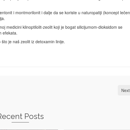
entonit i montmorilonit i dalje da se koriste u naturopatiji (koncept lečen
ja.
j medicini klinoptilolit-zeolit koji je bogat silicijumom-dioksidom se
h efekata.
o što je naš zeolit iz detoxamin linije.
Next
Recent Posts