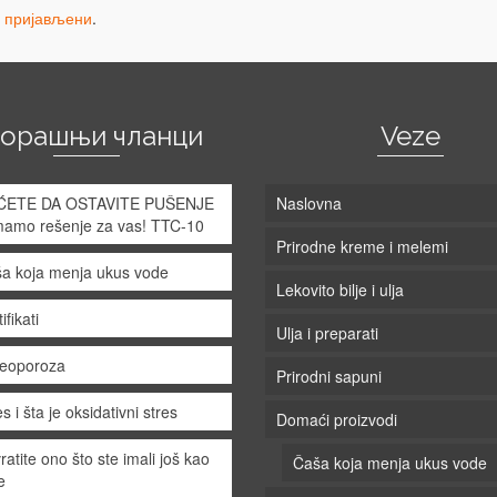
и пријављени
.
корашњи чланци
Veze
ĆETE DA OSTAVITE PUŠENJE
Naslovna
mamo rešenje za vas! TTC-10
Prirodne kreme i melemi
a koja menja ukus vode
Lekovito bilje i ulja
ifikati
Ulja i preparati
eoporoza
Prirodni sapuni
s i šta je oksidativni stres
Domaći proizvodi
ratite ono što ste imali još kao
Čaša koja menja ukus vode
e