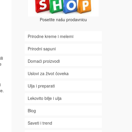
Posetite našu prodavnicu
Prirodne kreme i melemi
Prirodni sapuni
li
Domaći proizvodi
e
Uslovi za život čoveka
i
Ulja i preparati
je.
Lekovito bilje i ulja
Blog
Saveti i trend