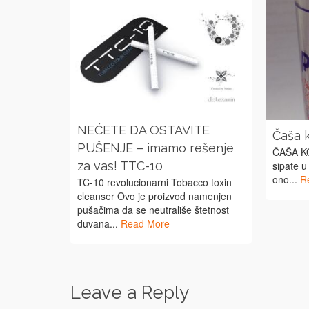
NEĆETE DA OSTAVITE
Čaša 
PUŠENJE – imamo rešenje
ČAŠA K
sipate u
za vas! TTC-10
ono...
R
TC-10 revolucionarni Tobacco toxin
cleanser Ovo je proizvod namenjen
pušačima da se neutrališe štetnost
duvana...
Read More
Leave a Reply