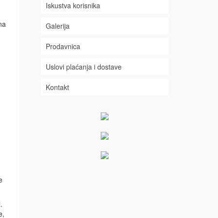
Iskustva korisnika
na
Galerija
Prodavnica
Uslovi plaćanja i dostave
Kontakt
e
.
e,