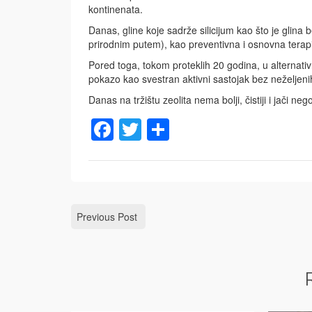
kontinenata.
Danas, gline koje sadrže silicijum kao što je glina b
prirodnim putem), kao preventivna i osnovna terapi
Pored toga, tokom proteklih 20 godina, u alternativno
pokazo kao svestran aktivni sastojak bez neželjeni
Danas na tržištu zeolita nema bolji, čistiji i jači neg
Facebook
Twitter
Share
Previous Post