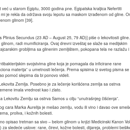
at već u starom Egiptu, 3000 godina pne. Egipatska kraljica Nefertiti
 mi je rekla da održava svoju lepotu sa maskom izrađenom od gline. O
rvenom glinom [39].
Gaius Plinius Secundus (23 AD – August 25, 79 AD)] piše o lekovitosti gline.
glinom, radi mumificiranja. Ovaj drevni izveštaj se slaže sa medijskim
vajcarskim grobljima sa glinenim zemljištem, pokopana tela ne razlažu i
antibakterijskim svojstvima gline koja je pomagala da inficirane rane
zaciona materija” u umetnosti lečenja. Prema spisima iz svetog pisma se
 kao pomoć slepima da bi ponovo videli.
 Lekovita Zemlja. Posebno je za lečenje korišćena zemlja sa ostrva
remene imala vrednost kao i zlato.
 Lekovitu Zemlju sa ostrva Samos u cilju “unutrašnjeg čišćenja”.
kog cara Marka Aurelija je mešao zemlju, vodu ili vino i davao ove smeš
ma, proliva, i kožnih bolesti.
no opisao tretman sa sivo – belom glinom u knjizi Medicinski Kanon Vol
) za sledeće uslove: rane, čirevi, kožne bolesti, dijareja, problemi bešik