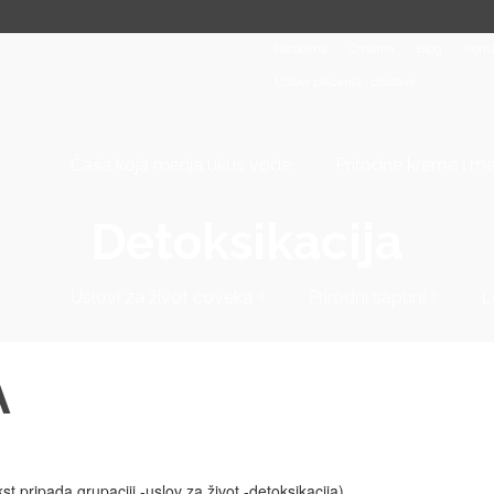
Naslovna
O nama
Blog
Kont
Uslovi plaćanja i dostave
Čaša koja menja ukus vode
Prirodne kreme i m
Detoksikacija
Uslovi za život čoveka
Prirodni sapuni
L
A
kst pripada grupaciji -uslov za život -detoksikacija)