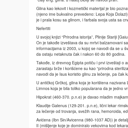
Glina kao lekovit i kozmetički materijal je bio pozn
(njeno ime bukvalno prevedeno: Lepa Koja Dolazi)
je i prala kosu sa glinom, i farbala svoja usta sa c
Nefertiti
U svojoj knjizi “Prirodna istorija”, Plinije Stariji [
On je takođe izveštava da su mrtvi balzamovani sa 
informacijama iz 2003, u kojoj se navodi da se u š
da ostaju netaknuta čak i nakon 60 do 80 godina.
Takođe, iz drevnog Egipta potiču i prvi izveštaji o 
zarastaju brže i korišćene su kao “prirodna sterili
navodi da je Isus koristio glinu za lečenje, pa čak
U antičkoj Grčkoj, glina koja je korištena nazivana
Limnos koja je bila toliko popularana da je jedno v
Hipokrat (460-370. p.n.e) je davao mladim majkama
Klaudije Galenus (129-201. p.n.e), lični lekar rims
za lečenje od trovanja, svežih rana, hemoroida, ede
Avićena (Ibn Sin/Avicenna (980-1037 AD)) je detalj
II (mišljenje koje je dominiralo vekovima kod lekara