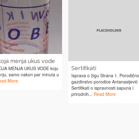
koja menja ukus vode
Sertifikati
OJA MENJA UKUS VODE koju
 nju, samo nakon par minuta u
Isprava o žigu Strana 1. Porodičn
ead More
gazdinstvo porodice Antanasijević
Sertifikati o ispravnosti sapuna i
prirodnih...
Read More