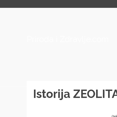
Priroda i Zdravlje.com
Istorija ZEOLIT
(te