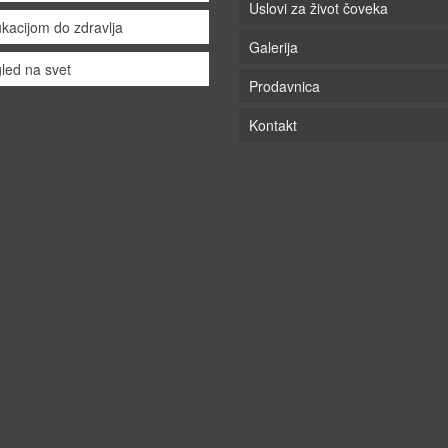
Uslovi za život čoveka
kacijom do zdravlja
Galerija
led na svet
Prodavnica
Kontakt