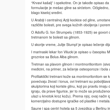
“Krvavi kašalj” i opekotine. On je takođe opisao da
formulacije je mešao gline sa sirćetom. Očigledno, 
blago kiseloj sredini.
U Arabiji i centralnoj Aziji kockice od gline, umota
različite bolesti, pre svega kožnih oboljenja i pore
O Adolfu G. fon Strumpelu (1853-1925) se govori da
tretmanom te bolesti sa glinom.
U skorije vreme, Julije Stumpf je opisao lečenje dija
I marinaski lekar fon Vilucki je opisao u časopisu
groznice sa Bolus Alba glinom.
Tretman sa plavom glinom i montmorilionitom (sivo
medicini, na primer, za lečenje osteoporoze i bola 
Profilaktički tretmani kože sa montmorilonitom se 
povećvaju živost i tonus, ovi tretmani su poboljšava
skulptorima koji koriste glinu, koji po pravilu imaj
igraju, da prave figurice, jer to može sa produž
ulazi u krvotok kroz kožu). Prema njoj, ovaj način 
komercijalno dostupne igračke od plastike i metala
Saune i spa centri hotela sa 5 zvezdica u Berlinu i