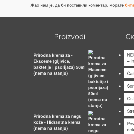
Жао нам је, да би поставили коментар, морате
бит
Proizvodi
С
NE
Prirodna krema za -
– i
Eksceme (gljivice,
baktetije i psorijaza) 50ml
(nema na stanju)
Čaš
Sert
Ost
Stre
Prirodna krema za negu
kože - Hidrantna krema
Pov
(nema na stanju)
det