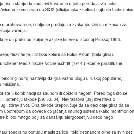
 je bio u stanju da zaustavi krvarenje u toku porođaja. Za neke
Avićena je već znao da SiO2 (silicijumska kiselina) najbolje funkcioniše
ne u orahovo lišće, i dalje se prodaju za žvakanje. Oni su efikasan za
mećaja varenja.
 je on prekinuo izbijanje azijske kolere u istočnoj Pruskoj 1903.
reje, dezinterije, i azijske kolere sa Bolus Albom (bela glina).
 Munchener Medizinische Vochenschrift (1914.) lečenje paratifusne
 belom glinom) nastavlja da igra važnu ulogu u ruskoj popularnoj
u mišićima.
koriste u kombinaciji sa saunom ili opštom negom. Pored toga što se
li i potenciju takođe [39, 33, 34]. Nekrassova [39] izveštava o
u dug i zdrav život. Ona takođe preporučuje da se deci daje glina da se
enom upotrebom da dovede do jačanja imunog sistema (kako montmorilon
igre bi bio mnogo bolji za današnju alergoosetljivu decu nego
.
maju specijalnu ponudu maski za lice i telo tretmanom gline sa svih pet