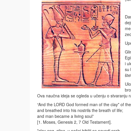
Dan
dej
mer
zeo
Upo
Gli
Egi
i u
su 
šte
Ulo
bro
Ova naučna ideja se ogleda u učenju o stvaranju razl
“And the LORD God formed man of the clay* of th
and breathed into his nostrils the breath of life;
and man became a living soul”
[1. Moses, Genesis 2, 7 Old Testament].
*clay eng. glina. u našoj bibliji se navodi prah.