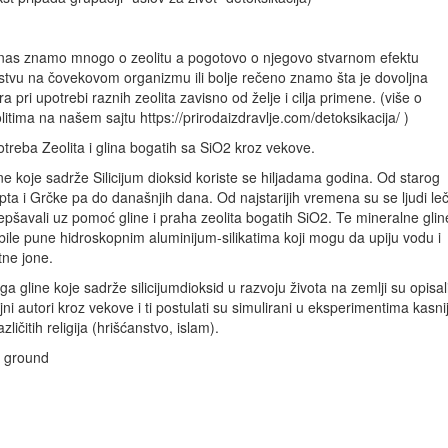
as znamo mnogo o zeolitu a pogotovo o njegovo stvarnom efektu
stvu na čovekovom organizmu ili bolje rečeno znamo šta je dovoljna
a pri upotrebi raznih zeolita zavisno od želje i cilja primene. (više o
litima na našem sajtu https://prirodaizdravlje.com/detoksikacija/ )
treba Zeolita i glina bogatih sa SiO2 kroz vekove.
ne koje sadrže Silicijum dioksid koriste se hiljadama godina. Od starog
pta i Grčke pa do današnjih dana. Od najstarijih vremena su se ljudi leči
lepšavali uz pomoć gline i praha zeolita bogatih SiO2. Te mineralne glin
bile pune hidroskopnim aluminijum-silikatima koji mogu da upiju vodu i
tne jone.
ga gline koje sadrže silicijumdioksid u razvoju života na zemlji su opisal
jni autori kroz vekove i ti postulati su simulirani u eksperimentima kasni
ičitih religija (hrišćanstvo, islam).
e ground