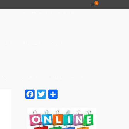
0
akt
Prodavnica
Moj nalog
Plaćanje
Korpa
elemi
Domaći proizvodi
ekovita bilja i ulja
Iskustva korisnika
Facebook
Twitter
Share