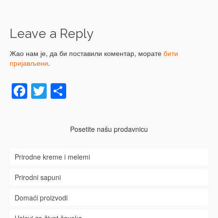
Leave a Reply
Жао нам је, да би поставили коментар, морате
бити
пријављени
.
Facebook
Twitter
Share
Posetite našu prodavnicu
Prirodne kreme i melemi
Prirodni sapuni
Domaći proizvodi
Uslovi za život čoveka