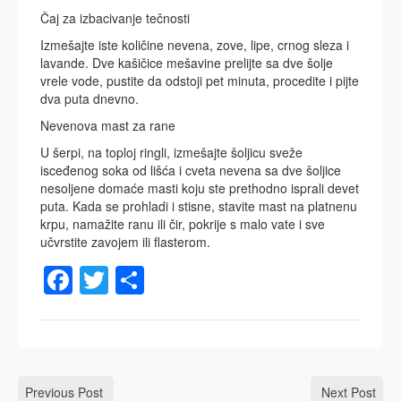
Čaj za izbacivanje tečnosti
Izmešajte iste količine nevena, zove, lipe, crnog sleza i
lavande. Dve kašičice mešavine prelijte sa dve šolje
vrele vode, pustite da odstoji pet minuta, procedite i pijte
dva puta dnevno.
Nevenova mast za rane
U šerpi, na toploj ringli, izmešajte šoljicu sveže
isceđenog soka od lišća i cveta nevena sa dve šoljice
nesoljene domaće masti koju ste prethodno isprali devet
puta. Kada se prohladi i stisne, stavite mast na platnenu
krpu, namažite ranu ili čir, pokrije s malo vate i sve
učvrstite zavojem ili flasterom.
Facebook
Twitter
Share
Previous Post
Next Post