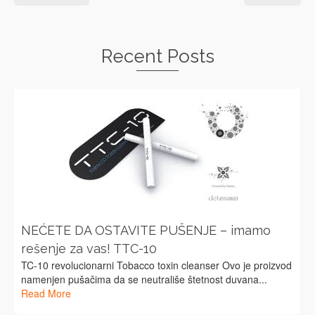
Recent Posts
NEĆETE DA OSTAVITE PUŠENJE – imamo
rešenje za vas! TTC-10
TC-10 revolucionarni Tobacco toxin cleanser Ovo je proizvod
namenjen pušačima da se neutrališe štetnost duvana...
Read More