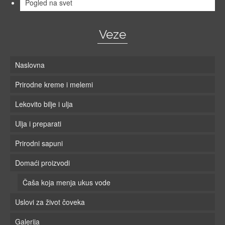
Pogled na svet
Veze
Naslovna
Prirodne kreme i melemi
Lekovito bilje i ulja
Ulja i preparati
Prirodni sapuni
Domaći proizvodi
Čaša koja menja ukus vode
Uslovi za život čoveka
Galerija