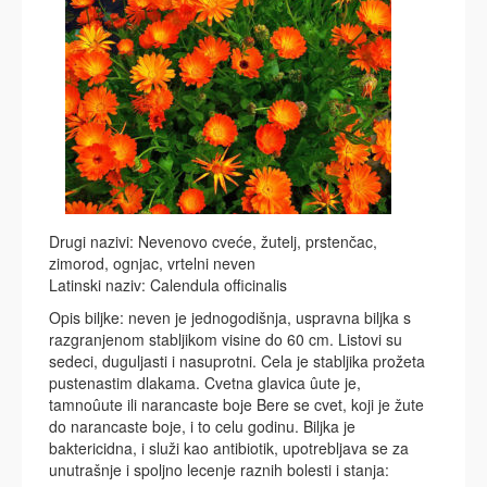
Drugi nazivi: Nevenovo cveće, žutelj, prstenčac,
zimorod, ognjac, vrtelni neven
Latinski naziv: Calendula officinalis
Opis biljke: neven je jednogodišnja, uspravna biljka s
razgranjenom stabljikom visine do 60 cm. Listovi su
sedeci, duguljasti i nasuprotni. Cela je stabljika prožeta
pustenastim dlakama. Cvetna glavica ûute je,
tamnoûute ili narancaste boje Bere se cvet, koji je žute
do narancaste boje, i to celu godinu. Biljka je
baktericidna, i služi kao antibiotik, upotrebljava se za
unutrašnje i spoljno lecenje raznih bolesti i stanja: