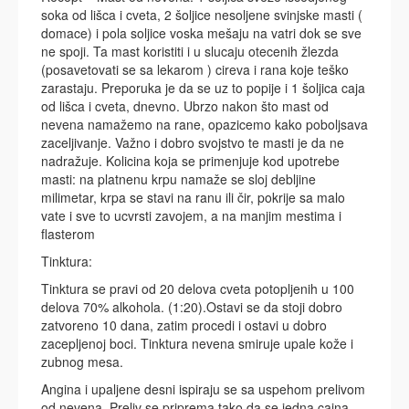
soka od lišca i cveta, 2 šoljice nesoljene svinjske masti (
domace) i pola soljice voska mešaju na vatri dok se sve
ne spoji. Ta mast koristiti i u slucaju otecenih žlezda
(posavetovati se sa lekarom ) cireva i rana koje teško
zarastaju. Preporuka je da se uz to popije i 1 šoljica caja
od lišca i cveta, dnevno. Ubrzo nakon što mast od
nevena namažemo na rane, opazicemo kako poboljsava
zaceljivanje. Važno i dobro svojstvo te masti je da ne
nadražuje. Kolicina koja se primenjuje kod upotrebe
masti: na platnenu krpu namaže se sloj debljine
milimetar, krpa se stavi na ranu ili čir, pokrije sa malo
vate i sve to ucvrsti zavojem, a na manjim mestima i
flasterom
Tinktura:
Tinktura se pravi od 20 delova cveta potopljenih u 100
delova 70% alkohola. (1:20).Ostavi se da stoji dobro
zatvoreno 10 dana, zatim procedi i ostavi u dobro
zacepljenoj boci. Tinktura nevena smiruje upale kože i
zubnog mesa.
Angina i upaljene desni ispiraju se sa uspehom prelivom
od nevena. Preliv se priprema tako da se jedna cajna