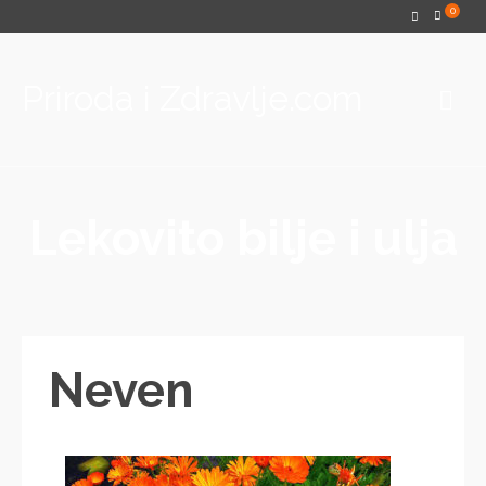
0
Priroda i Zdravlje.com
Lekovito bilje i ulja
Neven