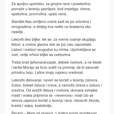
Za spoljnu upotrebu: za gnojne rane i posekotine,
pomaže u lecenju psorijaze, kod impetiga, cireva,
opekotina, promrzlina, upalu vena.
Stanište:Kao omiljeno cveće sadi se po vrtovima i
vinogradima, a divljeg ima nešto na livadama oko
naselja .
Lekoviti deo biljke: lek se, za vreme cvatnje skupljaju
listovi, a cvetne glavice dok se joù nisu rascvetale.
Listovi i cvetovi neugodna su mirisa. Upotrebljava se
cvet, redje vrhovi biljke sa cvetovima.
Treba brati jarkonarancaste, debele cvetove, a ne blede
i tanke.Moraju se brzo sušiti na promaji, da bi sacuvali
prirodnu boju. Latice imaju najvecu vrednost.
Lekovito delovanje: neven se koristi u lecenju zatvora,
žutice, bolesti želuca i creva, a narocito cireva u ûelucu i
crevima. Od svežih listova i cvetova, domace svinjske
masti i voska priprema se »nevenova« mast ùto se
veoma uspeùno koristi u lecenju rana, otecenih žlezda,
krasta i osipa, kostobolja..
Recept – Mast od nevena: 1 šoljica sveže iscedjenog