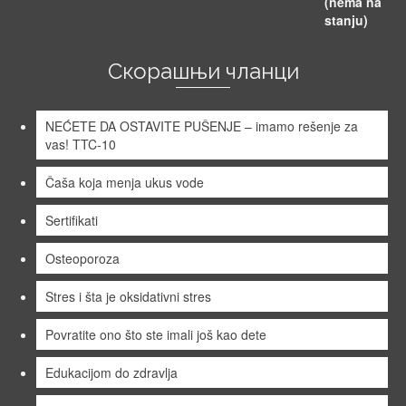
Скорашњи чланци
NEĆETE DA OSTAVITE PUŠENJE – imamo rešenje za
vas! TTC-10
Čaša koja menja ukus vode
Sertifikati
Osteoporoza
Stres i šta je oksidativni stres
Povratite ono što ste imali još kao dete
Edukacijom do zdravlja