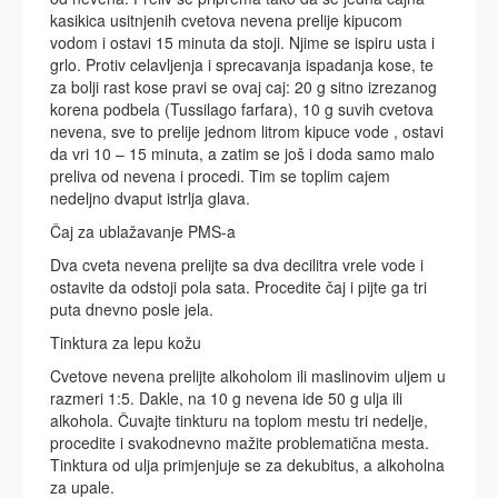
kasikica usitnjenih cvetova nevena prelije kipucom
vodom i ostavi 15 minuta da stoji. Njime se ispiru usta i
grlo. Protiv celavljenja i sprecavanja ispadanja kose, te
za bolji rast kose pravi se ovaj caj: 20 g sitno izrezanog
korena podbela (Tussilago farfara), 10 g suvih cvetova
nevena, sve to prelije jednom litrom kipuce vode , ostavi
da vri 10 – 15 minuta, a zatim se još i doda samo malo
preliva od nevena i procedi. Tim se toplim cajem
nedeljno dvaput istrlja glava.
Čaj za ublažavanje PMS-a
Dva cveta nevena prelijte sa dva decilitra vrele vode i
ostavite da odstoji pola sata. Procedite čaj i pijte ga tri
puta dnevno posle jela.
Tinktura za lepu kožu
Cvetove nevena prelijte alkoholom ili maslinovim uljem u
razmeri 1:5. Dakle, na 10 g nevena ide 50 g ulja ili
alkohola. Čuvajte tinkturu na toplom mestu tri nedelje,
procedite i svakodnevno mažite problematična mesta.
Tinktura od ulja primjenjuje se za dekubitus, a alkoholna
za upale.