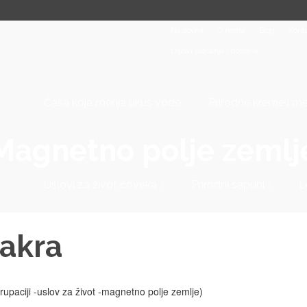
Naslovna
O nama
Blog
Kont
Uslovi plaćanja i dostave
Čaša koja menja ukus vode
Prirodne kreme i m
Magnetno polje zemlj
Uslovi za život čoveka
Prirodni sapuni
L
bakra
rupaciji -uslov za život -magnetno polje zemlje)