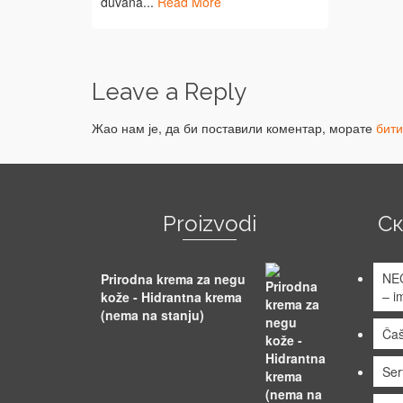
duvana...
Read More
Leave a Reply
Жао нам је, да би поставили коментар, морате
бит
Proizvodi
С
NE
Prirodna krema za negu
– i
kože - Hidrantna krema
(nema na stanju)
Čaš
Sert