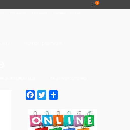
0
akt
Prodavnica
Moj nalog
Plaćanje
Korpa
elemi
Domaći proizvodi
e
ekovita bilja i ulja
Iskustva korisnika
Facebook
Twitter
Share