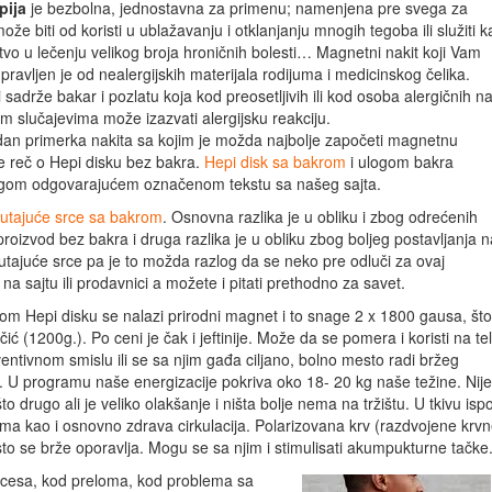
pija
je bezbolna, jednostavna za primenu; namenjena pre svega za
može biti od koristi u ublažavanju i otklanjanju mnogih tegoba ili služiti 
o u lečenju velikog broja hroničnih bolesti… Magnetni nakit koji Vam
ravljen je od nealergijskih materijala rodijuma i medicinskog čelika.
sadrže bakar i pozlatu koja kod preosetljivih ili kod osoba alergičnih n
im slučajevima može izazvati alergijsku reakciju.
dan primerka nakita sa kojim je možda najbolje započeti magnetnu
je reč o Hepi disku bez bakra.
Hepi disk sa bakrom
i ulogom bakra
ugom odgovarajućem označenom tekstu sa našeg sajta.
lutajuće srce sa bakrom
. Osnovna razlika je u obliku i zbog odrećenih
oizvod bez bakra i druga razlika je u obliku zbog boljeg postavljanja n
lutajuće srce pa je to možda razlog da se neko pre odluči za ovaj
 sajtu ili prodavnici a možete i pitati prethodno za savet.
mom Hepi disku se nalazi prirodni magnet i to snage 2 x 1800 gausa, što
ić (1200g.). Po ceni je čak i jeftinije. Može da se pomera i koristi na te
eventivnom smislu ili se sa njim gađa ciljano, bolno mesto radi bržeg
ka. U programu naše energizacije pokriva oko 18- 20 kg naše težine. Nije
o drugo ali je veliko olakšanje i ništa bolje nema na tržištu. U tkivu isp
ma kao i osnovno zdrava cirkulacija. Polarizovana krv (razdvojene krv
sto se brže oporavlja. Mogu se sa njim i stimulisati akumpukturne tačke
rocesa, kod preloma, kod problema sa