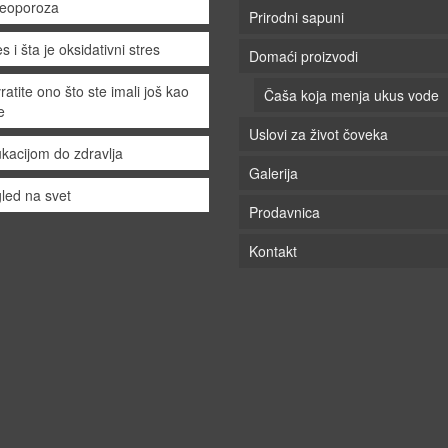
eoporoza
Prirodni sapuni
s i šta je oksidativni stres
Domaći proizvodi
ratite ono što ste imali još kao
Čaša koja menja ukus vode
e
Uslovi za život čoveka
kacijom do zdravlja
Galerija
led na svet
Prodavnica
Kontakt