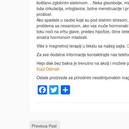
koštano-zglobnim sistemom… Neka glavobolje, migr
loša cirkulacija, vrtoglavice, bolne menstruacije i
prošlost.
Ako spadate u osobe koje su pod stalnim stresom, 
problema sa nesanicom, ako vas muče hormonski pr
toku noći na vrhu glave, predeo hipofize, čime ćete 
smatra hormonom mladosti.
Više o magnetnoj terapiji u tekstu sa našeg sajta.
O
Za sve dodatne informacije kontaktirajte nas telefo
Hepi disk bez bakra je trenutno na akciji i možete 
Kupi Odmah.
Ostale proizvode sa prirodnim neodinijumskim mag
Facebook
Twitter
Share
Previous Post