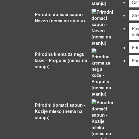
Ost
Prirodni domaći sapun -
Stre
Neven (nema na stanju)
Pov
det
Edu
Prirodna krema za negu
kože - Propolis (nema na
Pog
stanju)
Prirodni domaći sapun -
Kozije mleko (nema na
stanju)