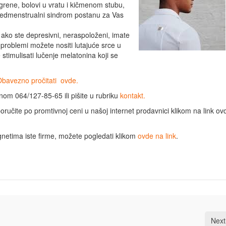
ene, bolovi u vratu i kičmenom stubu,
 predmenstrualni sindrom postanu za Vas
ako ste depresivni, neraspoloženi, imate
oblemi možete nositi lutajuće srce u
stimulisati lučenje melatonina koji se
bavezno pročitati ovde.
nom 064/127-85-65 ili pišite u rubriku
kontakt.
poručite po promtivnoj ceni u našoj internet prodavnici klikom na link ov
netima iste firme, možete pogledati klikom
ovde na link
.
Next