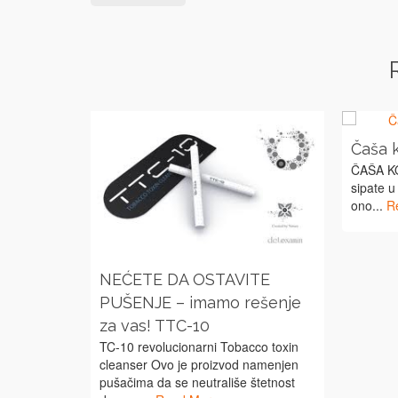
Čaša 
ČAŠA K
sipate u
ono...
R
NEĆETE DA OSTAVITE
PUŠENJE – imamo rešenje
za vas! TTC-10
TC-10 revolucionarni Tobacco toxin
cleanser Ovo je proizvod namenjen
pušačima da se neutrališe štetnost