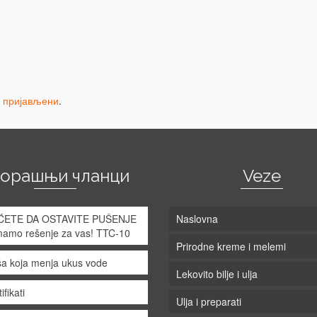
и пријављени
.
корашњи чланци
Veze
ĆETE DA OSTAVITE PUŠENJE
Naslovna
mamo rešenje za vas! TTC-10
Prirodne kreme i melemi
a koja menja ukus vode
Lekovito bilje i ulja
ifikati
Ulja i preparati