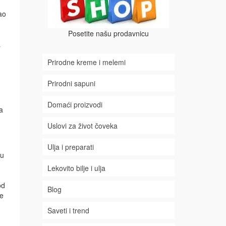
kao
Posetite našu prodavnicu
a
Prirodne kreme i melemi
Prirodni sapuni
Domaći proizvodi
a
Uslovi za život čoveka
Ulja i preparati
lu
Lekovito bilje i ulja
od
Blog
ne
.
Saveti i trend