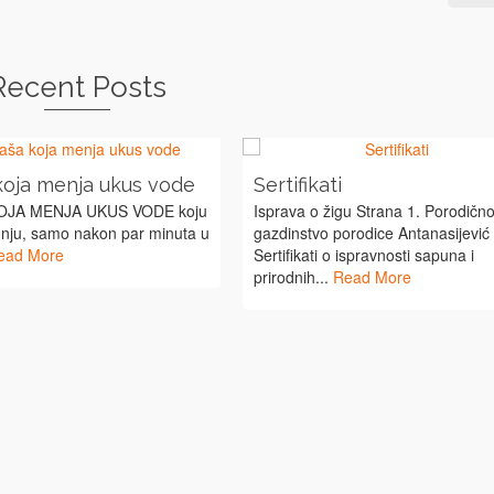
Recent Posts
koja menja ukus vode
Sertifikati
OJA MENJA UKUS VODE koju
Isprava o žigu Strana 1. Porodičn
 nju, samo nakon par minuta u
gazdinstvo porodice Antanasijević
ead More
Sertifikati o ispravnosti sapuna i
prirodnih...
Read More