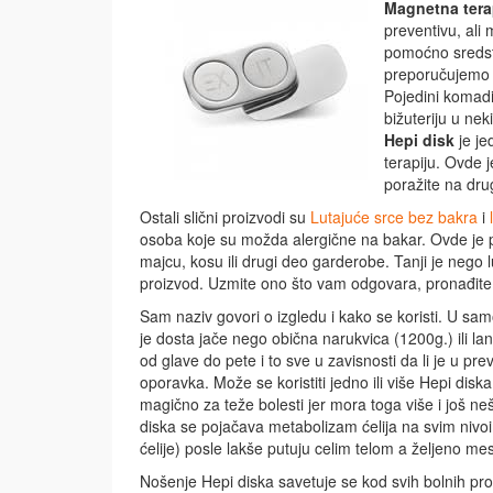
Magnetna tera
preventivu, ali 
pomoćno sredstv
preporučujemo p
Pojedini komadi 
bižuteriju u nek
Hepi disk
je je
terapiju. Ovde 
poražite na dr
Ostali slični proizvodi su
Lutajuće srce bez bakra
i
osoba koje su možda alergične na bakar. Ovde je pr
majcu, kosu ili drugi deo garderobe. Tanji je nego 
proizvod. Uzmite ono što vam odgovara, pronađite na
Sam naziv govori o izgledu i kako se koristi. U sa
je dosta jače nego obična narukvica (1200g.) ili lanč
od glave do pete i to sve u zavisnosti da li je u pr
oporavka. Može se koristiti jedno ili više Hepi dis
magično za teže bolesti jer mora toga više i još nešt
diska se pojačava metabolizam ćelija na svim nivoi
ćelije) posle lakše putuju celim telom a željeno me
Nošenje Hepi diska savetuje se kod svih bolnih p