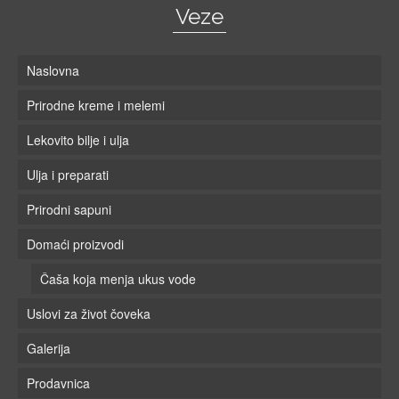
Veze
Naslovna
Prirodne kreme i melemi
Lekovito bilje i ulja
Ulja i preparati
Prirodni sapuni
Domaći proizvodi
Čaša koja menja ukus vode
Uslovi za život čoveka
Galerija
Prodavnica