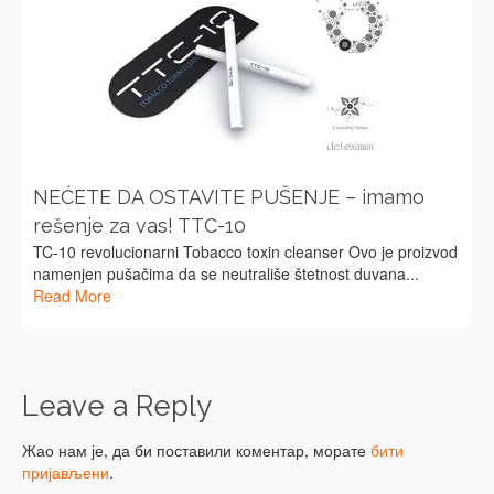
NEĆETE DA OSTAVITE PUŠENJE – imamo
rešenje za vas! TTC-10
TC-10 revolucionarni Tobacco toxin cleanser Ovo je proizvod
namenjen pušačima da se neutrališe štetnost duvana...
Read More
Leave a Reply
Жао нам је, да би поставили коментар, морате
бити
пријављени
.