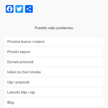
Facebook
Twitter
Share
Posetite našu prodavnicu
Prirodne kreme i melemi
Prirodni sapuni
Domaći proizvodi
Uslovi za život čoveka
Ulja i preparati
Lekovito bilje i ulja
Blog