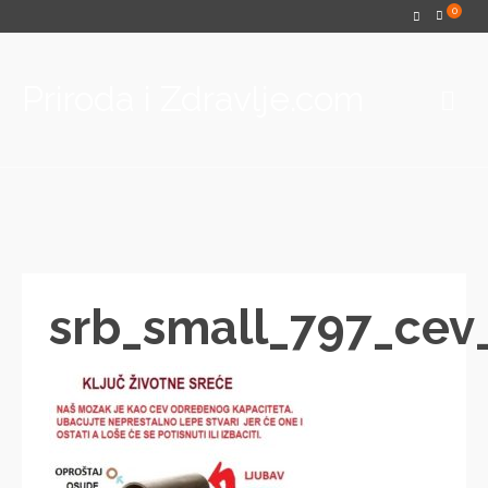
0
Priroda i Zdravlje.com
srb_small_797_cev