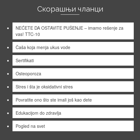
Скорашњи чланци
NEĆETE DA OSTAVITE PUŠENJE – imamo rešenje za
vas! TTC-10
Čaša koja menja ukus vode
Sertifikati
Osteoporoza
Stres i šta je oksidativni stres
Povratite ono što ste imali još kao dete
Edukacijom do zdravlja
Pogled na svet