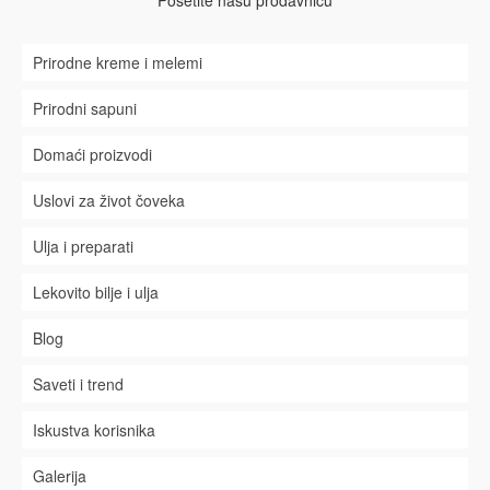
Posetite našu prodavnicu
Prirodne kreme i melemi
Prirodni sapuni
Domaći proizvodi
Uslovi za život čoveka
Ulja i preparati
Lekovito bilje i ulja
Blog
Saveti i trend
Iskustva korisnika
Galerija