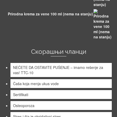
Prirodna krema za vene 100 ml (nema na stanju)
Скорашњи чланци
NEĆETE DA OSTAVITE PUŠENJE – imamo rešenje za
vas! TTC-10
Čaša koja menja ukus vode
Sertifikati
Osteoporoza
Stres i šta je oksidativni stres