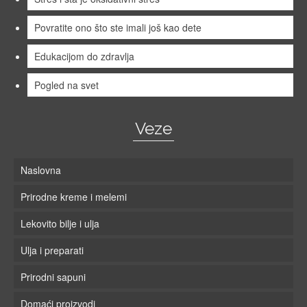
Povratite ono što ste imali još kao dete
Edukacijom do zdravlja
Pogled na svet
Veze
Naslovna
Prirodne kreme i melemi
Lekovito bilje i ulja
Ulja i preparati
Prirodni sapuni
Domaći proizvodi