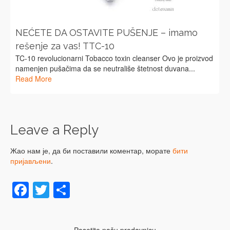
NEĆETE DA OSTAVITE PUŠENJE – imamo
rešenje za vas! TTC-10
TC-10 revolucionarni Tobacco toxin cleanser Ovo je proizvod
namenjen pušačima da se neutrališe štetnost duvana...
Read More
Leave a Reply
Жао нам је, да би поставили коментар, морате
бити
пријављени
.
Facebook
Twitter
Share