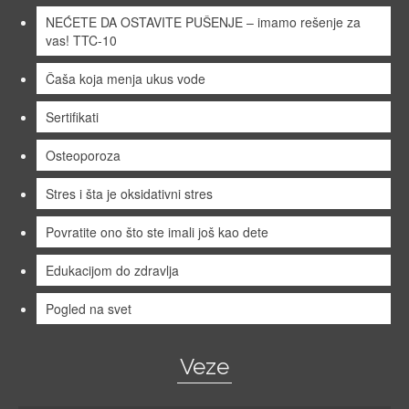
NEĆETE DA OSTAVITE PUŠENJE – imamo rešenje za
vas! TTC-10
Čaša koja menja ukus vode
Sertifikati
Osteoporoza
Stres i šta je oksidativni stres
Povratite ono što ste imali još kao dete
Edukacijom do zdravlja
Pogled na svet
Veze