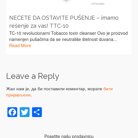
NEĆETE DA OSTAVITE PUŠENJE – imamo
rešenje za vas! TTC-10
TC-10 revolucionarni Tobacco toxin cleanser Ovo je proizvod
namenjen pušačima da se neutrališe štetnost duvana...
Read More
Leave a Reply
Жао нам је, да би поставили коментар, морате
бити
пријављени
.
Facebook
Twitter
Share
Posetite našu prodavnicu