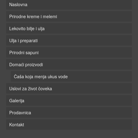
Naslovna
Prirodne kreme i melemi
Lekovito bilje i ulja
Ulja i preparati
Prirodni sapuni
Domaći proizvodi
Čaša koja menja ukus vode
Uslovi za život čoveka
Galerija
Prodavnica
Kontakt