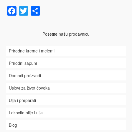
Facebook
Twitter
Share
Posetite našu prodavnicu
Prirodne kreme i melemi
Prirodni sapuni
Domaći proizvodi
Uslovi za život čoveka
Ulja i preparati
Lekovito bilje i ulja
Blog