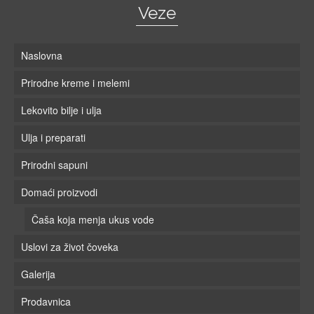
Veze
Naslovna
Prirodne kreme i melemi
Lekovito bilje i ulja
Ulja i preparati
Prirodni sapuni
Domaći proizvodi
Čaša koja menja ukus vode
Uslovi za život čoveka
Galerija
Prodavnica