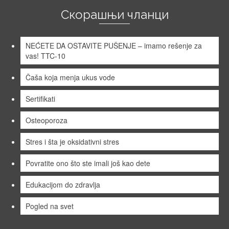
Скорашњи чланци
NEĆETE DA OSTAVITE PUŠENJE – imamo rešenje za
vas! TTC-10
Čaša koja menja ukus vode
Sertifikati
Osteoporoza
Stres i šta je oksidativni stres
Povratite ono što ste imali još kao dete
Edukacijom do zdravlja
Pogled na svet