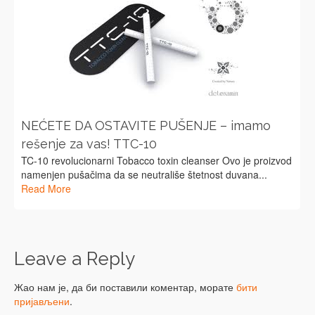
NEĆETE DA OSTAVITE PUŠENJE – imamo
rešenje za vas! TTC-10
TC-10 revolucionarni Tobacco toxin cleanser Ovo je proizvod
namenjen pušačima da se neutrališe štetnost duvana...
Read More
Leave a Reply
Жао нам је, да би поставили коментар, морате
бити
пријављени
.