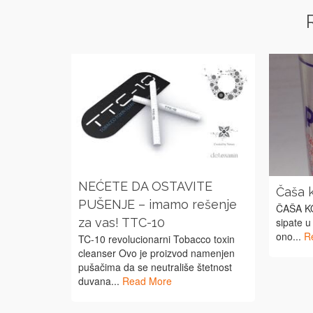
NEĆETE DA OSTAVITE
Čaša 
PUŠENJE – imamo rešenje
ČAŠA K
sipate u
za vas! TTC-10
ono...
R
TC-10 revolucionarni Tobacco toxin
cleanser Ovo je proizvod namenjen
pušačima da se neutrališe štetnost
duvana...
Read More