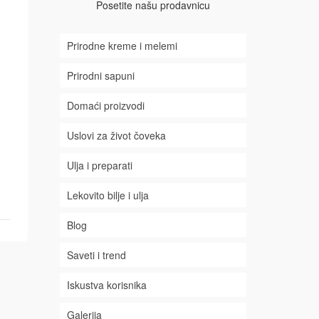
Posetite našu prodavnicu
Prirodne kreme i melemi
Prirodni sapuni
Domaći proizvodi
Uslovi za život čoveka
Ulja i preparati
Lekovito bilje i ulja
Blog
Saveti i trend
Iskustva korisnika
Galerija