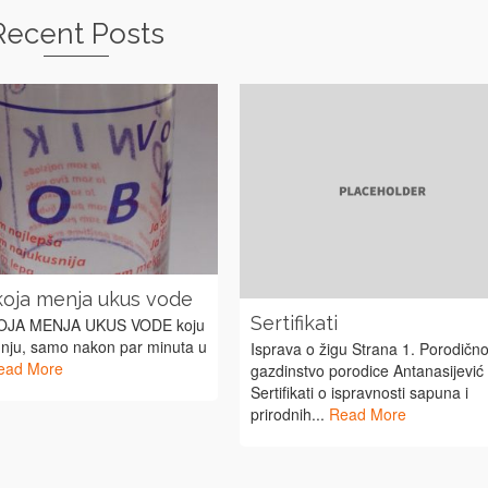
Recent Posts
koja menja ukus vode
Sertifikati
OJA MENJA UKUS VODE koju
 nju, samo nakon par minuta u
Isprava o žigu Strana 1. Porodičn
ead More
gazdinstvo porodice Antanasijević
Sertifikati o ispravnosti sapuna i
prirodnih...
Read More