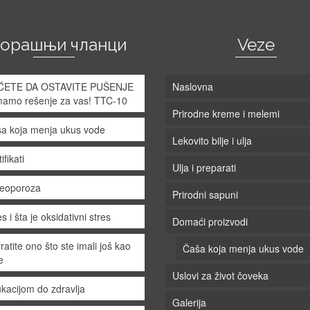
корашњи чланци
Veze
ĆETE DA OSTAVITE PUŠENJE
Naslovna
mamo rešenje za vas! TTC-10
Prirodne kreme i melemi
a koja menja ukus vode
Lekovito bilje i ulja
ifikati
Ulja i preparati
eoporoza
Prirodni sapuni
s i šta je oksidativni stres
Domaći proizvodi
ratite ono što ste imali još kao
Čaša koja menja ukus vode
e
Uslovi za život čoveka
kacijom do zdravlja
Galerija