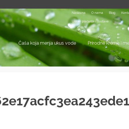
Naslovna
O nama
Blog
Kont
Uslovi plaćanja i dostave
Čaša koja menja ukus vode
Prirodne kreme i m
Uslovi za život čoveka
Prirodni sapuni
L
62e17acfc3ea243ede1