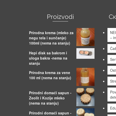
Proizvodi
С
NE
Prirodna krema (mleko za
– i
negu tela i sunčanje)
100ml (nema na stanju)
Čaš
Hepi disk sa bakrom i
uloga bakra -nema na
Sert
stanju
Ost
Prirodna krema za vene
100 ml (nema na stanju)
Stre
Pov
Prirodni domaći sapun -
det
Zeolit i Kozije mleko
(nema na stanju)
Edu
Prirodni domaći sapun -