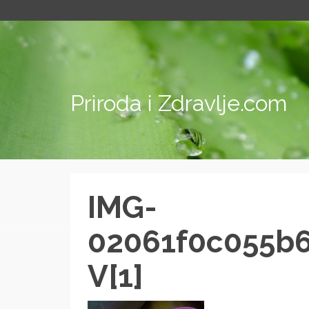
Priroda i Zdravlje.com
IMG-
02061f0c055b
V[1]