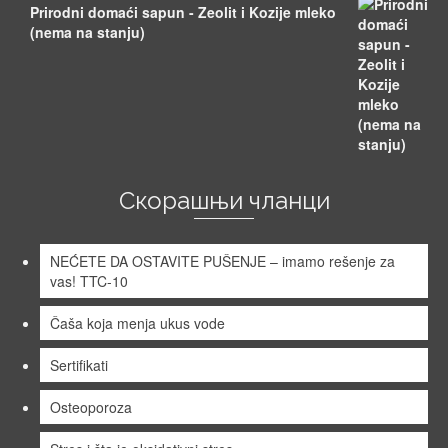
Prirodni domaći sapun - Zeolit i Kozije mleko
(nema na stanju)
Скорашњи чланци
NEĆETE DA OSTAVITE PUŠENJE – imamo rešenje za
vas! TTC-10
Čaša koja menja ukus vode
Sertifikati
Osteoporoza