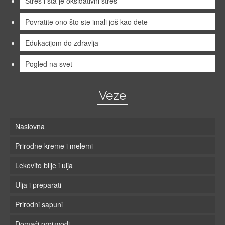
Stres i šta je oksidativni stres
Povratite ono što ste imali još kao dete
Edukacijom do zdravlja
Pogled na svet
Veze
Naslovna
Prirodne kreme i melemi
Lekovito bilje i ulja
Ulja i preparati
Prirodni sapuni
Domaći proizvodi