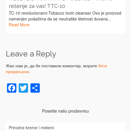
rešenje za vas! TTC-10
TC-10 revolucionarni Tobacco toxin cleanser Ovo je proizvod
namenjen pušačima da se neutrališe štetnost duvana...
Read More
Leave a Reply
Жао нам је, да би поставили коментар, морате
бити
пријављени
.
Facebook
Twitter
Share
Posetite našu prodavnicu
Prirodne kreme i melemi