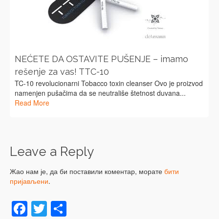
NEĆETE DA OSTAVITE PUŠENJE – imamo
rešenje za vas! TTC-10
TC-10 revolucionarni Tobacco toxin cleanser Ovo je proizvod
namenjen pušačima da se neutrališe štetnost duvana...
Read More
Leave a Reply
Жао нам је, да би поставили коментар, морате
бити
пријављени
.
Facebook
Twitter
Share