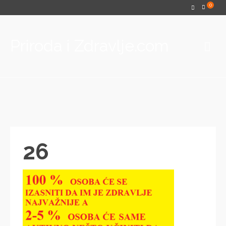
0
Priroda i Zdravlje.com
26