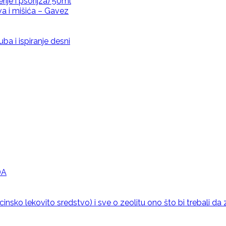
ije i psorijza) 50ml
a i mišića – Gavez
ba i ispiranje desni
krema
DA
ljem – Lavande
ko lekovito sredstvo) i sve o zeolitu ono što bi trebali da 