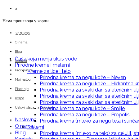
0
Нема производа у корпи.
Priroda i Zdravlje.com
Naslovna
O nama
Blog
Čaša koja menja ukus vode
Kontakt
Prirodne kreme i melemi
Prodavnica
Kreme za lice i telo
Čaša koja menja ukus vode
Prirodna krema za negu kože – Neven
Moj nalog
Prirodna krema za negu kože – Hidrantna 
Plaćanje
Prirodna krema za svaki dan sa eteričnim u
Prirodna krema za svaki dan sa eteričnim ul
Korpa
Prirodna krema za svaki dan sa eteričnim 
Uslovi plaćanja i dostave
Prirodna krema za negu kože – Smilje
Prirodne kreme i melemi
Prirodna krema za negu kože – Propolis
Naslovna
Prirodna krema (mleko za negu tela i sunča
O nama
Melemi
Blog
Prirodna krema (mleko za telo) za celulit, st