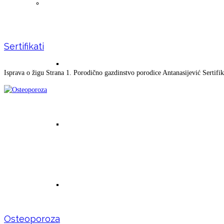
Magnetno polje zemlje (magnetoterapija)
Sertifikati
Magnetno polje zemlje -osnovni tekst
Isprava o žigu Strana 1. Porodično gazdinstvo porodice Antanasijević Sertifika
Lutajuće srce sa bakrom i uloga bakra
Lutajuće srce bez bakra
Osteoporoza