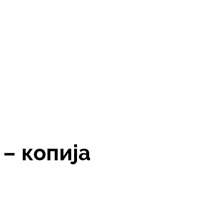
ije i psorijza) 50ml
a i mišića – Gavez
 – копија