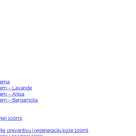
krema
ljem – Lavande
jem – Anisa
uljem – Bergamota
nje) 100ml
rije, preventivu i regeneraciju kože 100ml