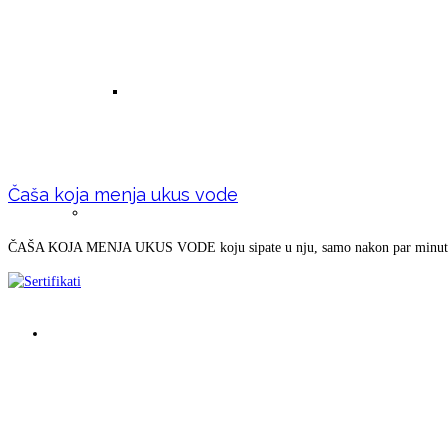
Micelarna voda – prirodna
Čaša koja menja ukus vode
Tinktura od koprive
ČAŠA KOJA MENJA UKUS VODE koju sipate u nju, samo nakon par minuta
Uslovi za život čoveka