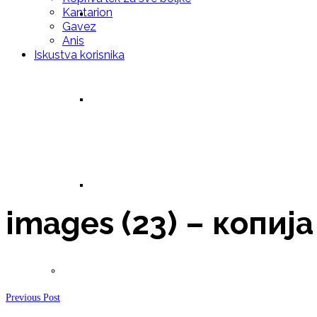
Kantarion
Prirodna krema za – Eksceme (gljivice, bakter
Gavez
Anis
Iskustva korisnika
Prirodna krema za probleme zglobova, tetiv
Prirodna krema za – Vene
images (23) – копија
Paste za zube
Previous Post