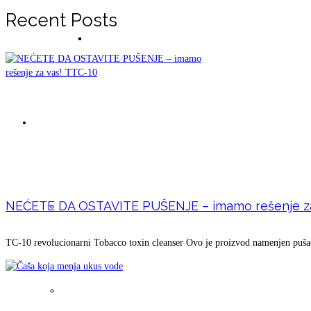
Recent Posts
Prirodna mešavina u prahu -čaj- za pranje zu
Domaći proizvodi
NEĆETE DA OSTAVITE PUŠENJE – imamo rešenje za
Čaša koja menja ukus vode
TC-10 revolucionarni Tobacco toxin cleanser Ovo je proizvod namenjen pušači
Tinktura beli luk (domaći prolećni)