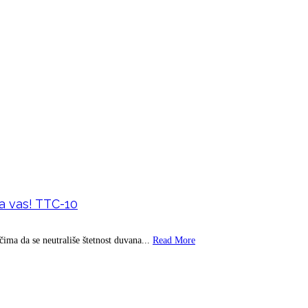
ba i ispiranje desni
 vas! TTC-10
ma da se neutrališe štetnost duvana...
Read More