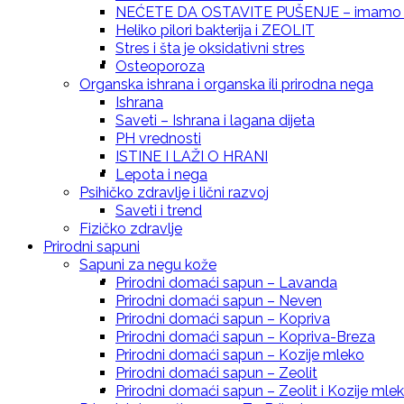
NEĆETE DA OSTAVITE PUŠENJE – imamo re
Heliko pilori bakterija i ZEOLIT
Stres i šta je oksidativni stres
Prirodna krema za svaki dan sa eteričnim ul
Osteoporoza
Organska ishrana i organska ili prirodna nega
Ishrana
Saveti – Ishrana i lagana dijeta
PH vrednosti
ISTINE I LAŽI O HRANI
Prirodna krema za svaki dan sa eteričnim 
Lepota i nega
Psihičko zdravlje i lični razvoj
Saveti i trend
Fizičko zdravlje
Prirodni sapuni
Sapuni za negu kože
Prirodna krema za negu kože – Smilje
Prirodni domaći sapun – Lavanda
Prirodni domaći sapun – Neven
Prirodni domaći sapun – Kopriva
Prirodni domaći sapun – Kopriva-Breza
Prirodni domaći sapun – Kozije mleko
Prirodni domaći sapun – Zeolit
Prirodna krema za negu kože – Propolis
Prirodni domaći sapun – Zeolit i Kozije mle