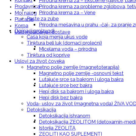
Kontakt
Prirodna krema za – Eksceme (gljivice, bakter
Prodavnica
Prirodna krema za probleme zglobova, tetiv
Kreme za lice i telo
Prirodna krema za – Vene
Moj nalog
Paste za zube
Plaćanje
Prirodna mešavina u prahu -čaj- za pranje zu
Korpa
Domaći proizvodi
Uslovi plaćanja i dostave
Čaša koja menja ukus vode
Tinktura beli luk (domaći prolećni)
Prirodna krema za negu kože – Neven
Micelarna voda – prirodna
Tinktura od koprive
Uslovi za život čoveka
Magnetno polje zemlje (magnetoterapija)
Magnetno polje zemlje -osnovni tekst
Lutajuće srce sa bakrom i uloga bakra
Prirodna krema za negu kože – Hidrantna 
Lutajuće srce bez bakra
Hepi disk sa bakrom i uloga bakra
Hepi disk bez bakra
Voda- uslov za život (magnetna voda) ŽIVA VO
Detoksikacija
Detoksikacija ishranom
Prirodna krema za svaki dan sa eteričnim u
Detoksikacija ZEOLITOM (detoxamin-medicins
Istorija ZEOLITA
ZEOLITI KAO SUPLEMENTI