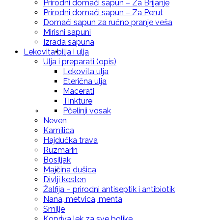
Prirodni domaći sapun – Za Brijanje
Prirodni domaći sapun – Za Perut
Domaći sapun za ručno pranje veša
Mirisni sapuni
Izrada sapuna
Prirodna krema (mleko za negu tela i sunča
Lekovita bilja i ulja
Ulja i preparati (opis)
Lekovita ulja
Eterična ulja
Macerati
Tinkture
Melemi
Pčelinji vosak
Neven
Kamilica
Hajdučka trava
Ruzmarin
Bosiljak
Majčina dušica
Prirodna krema (mleko za telo) za celulit, st
Divlji kesten
Žalfija – prirodni antiseptik i antibiotik
Nana, metvica, menta
Smilje
Kopriva lek za sve boljke