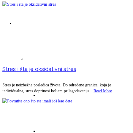
Uslovi za život čoveka
Magnetno polje zemlje (magnetoterapija)
Stres i šta je oksidativni stres
Stres je neizbežna posledica života. Do određene granice, koja je
individualna, stres doprinosi boljem prilagođavanju...
Read More
Magnetno polje zemlje -osnovni tekst
Lutajuće srce sa bakrom i uloga bakra