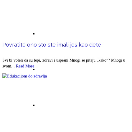
Lutajuće srce bez bakra
Povratite ono što ste imali još kao dete
Svi bi voleli da su lepi, zdravi i uspešni.Mnogi se pitaju „kako“? Mnogi u
svom...
Read More
Hepi disk sa bakrom i uloga bakra
Hepi disk bez bakra