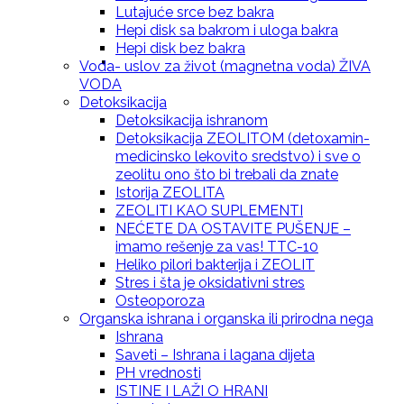
Lutajuće srce bez bakra
Hepi disk sa bakrom i uloga bakra
Hepi disk bez bakra
Prirodna krema za svaki dan sa eteričnim
Voda- uslov za život (magnetna voda) ŽIVA
VODA
Detoksikacija
Detoksikacija ishranom
Detoksikacija ZEOLITOM (detoxamin-
medicinsko lekovito sredstvo) i sve o
uljem – Lavande
zeolitu ono što bi trebali da znate
Istorija ZEOLITA
ZEOLITI KAO SUPLEMENTI
NEĆETE DA OSTAVITE PUŠENJE –
imamo rešenje za vas! TTC-10
Heliko pilori bakterija i ZEOLIT
Prirodna krema za svaki dan sa eteričnim
Stres i šta je oksidativni stres
Osteoporoza
Organska ishrana i organska ili prirodna nega
Ishrana
Saveti – Ishrana i lagana dijeta
PH vrednosti
uljem – Anisa
ISTINE I LAŽI O HRANI