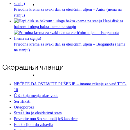
Heliko pilori bakterija i ZEOLIT
Prirodna krema za svaki dan sa eteričnim uljem – Anisa (nema na
stanju)
Hepi disk sa
bakrom i uloga bakra -nema na stanju
Stres i šta je oksidativni stres
Prirodna krema za svaki dan sa eteričnim uljem – Bergamota (nema
na stanju)
Скорашњи чланци
Osteoporoza
NEĆETE DA OSTAVITE PUŠENJE – imamo rešenje za vas! TTC-
10
Čaša koja menja ukus vode
Sertifikati
Osteoporoza
Organska ishrana i organska ili prirodna nega
Stres i šta je oksidativni stres
Povratite ono što ste imali još kao dete
Edukacijom do zdravlja