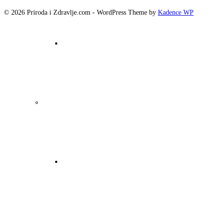
© 2026 Priroda i Zdravlje.com - WordPress Theme by
Kadence WP
Lepota i nega
Psihičko zdravlje i lični razvoj
Saveti i trend