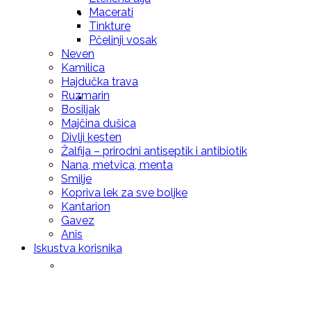
Macerati
Prirodna krema za negu kože – Propolis
Tinkture
Pčelinji vosak
Neven
Kamilica
Hajdučka trava
Ruzmarin
Prirodna krema (mleko za negu tela i
Bosiljak
Majčina dušica
Divlji kesten
Žalfija – prirodni antiseptik i antibiotik
Nana, metvica, menta
Smilje
sunčanje) 100ml
Kopriva lek za sve boljke
Kantarion
Gavez
Anis
Iskustva korisnika
Melemi