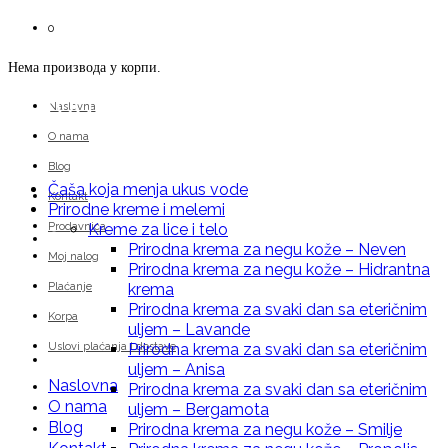
0
Нема производа у корпи.
Priroda i Zdravlje.com
Naslovna
O nama
Blog
Čaša koja menja ukus vode
Kontakt
Prirodne kreme i melemi
Prodavnica
Kreme za lice i telo
Čaša koja menja ukus vode
Prirodna krema za negu kože – Neven
Moj nalog
Prirodna krema za negu kože – Hidrantna
Plaćanje
krema
Prirodna krema za svaki dan sa eteričnim
Korpa
uljem – Lavande
Uslovi plaćanja i dostave
Prirodna krema za svaki dan sa eteričnim
Prirodne kreme i melemi
uljem – Anisa
Naslovna
Prirodna krema za svaki dan sa eteričnim
O nama
uljem – Bergamota
Blog
Prirodna krema za negu kože – Smilje