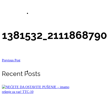
Prirodna krema (mleko za telo) za celulit,
1381532_211186879
strije, preventivu i regeneraciju kože 100ml
Previous Post
Prirodna krema za – Eksceme (gljivice,
Recent Posts
bakterije i psorijza) 50ml