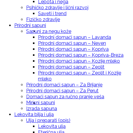
Lepota i nega
Psihičko zdravlje i lični razvoj
Saveti i trend
Fizičko zdravlje
Prirodni sapuni
Prirodna krema za svaki dan sa eteričnim
Sapuni za negu kože
Prirodni domaći sapun – Lavanda
Prirodni domaći sapun – Neven
Prirodni domaći sapun – Kopriva
Prirodni domaći sapun – Kopriva-Breza
Prirodni domaći sapun – Kozije mleko
uljem – Bergamota
Prirodni domaći sapun – Zeolit
Prirodni domaći sapun – Zeolit i Kozije
mleko
Prirodni domaći sapun – Za Brijanje
Prirodni domaći sapun – Za Perut
Domaći sapun za ručno pranje veša
Mirisni sapuni
Prirodna krema za negu kože – Smilje
Izrada sapuna
Lekovita bilja i ulja
Ulja i preparati (opis)
Lekovita ulja
Eterična ulja