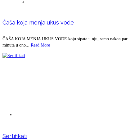
Paste za zube
Čaša koja menja ukus vode
Prirodna mešavina u prahu -čaj- za pranje
ČAŠA KOJA MENJA UKUS VODE koju sipate u nju, samo nakon par
minuta u ono...
Read More
zuba i ispiranje desni
Domaći proizvodi
Sertifikati