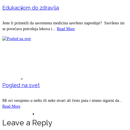
Edukacijom do zdravlja
Voda- uslov za život (magnetna voda) ŽIVA
Jeste li primetili da savremena medicina savršeno napreduje? Savršeno im
se povećava potrošnja lekova i...
Read More
VODA
Detoksikacija
Pogled na svet
Mi svi verujemo u nešto ili neke stvari ali često puta i nismo sigurni da...
Read More
Detoksikacija ishranom
Leave a Reply