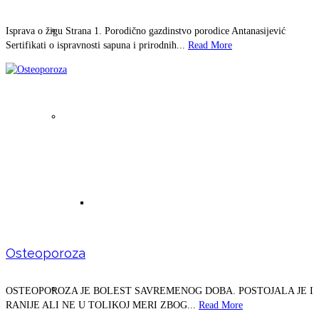
Čaša koja menja ukus vode
Isprava o žigu Strana 1. Porodično gazdinstvo porodice Antanasijević
Sertifikati o ispravnosti sapuna i prirodnih...
Read More
Tinktura beli luk (domaći prolećni)
Micelarna voda – prirodna
Osteoporoza
Tinktura od koprive
OSTEOPOROZA JE BOLEST SAVREMENOG DOBA. POSTOJALA JE I
RANIJE ALI NE U TOLIKOJ MERI ZBOG...
Read More