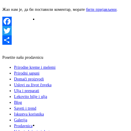
Жао нам је, да би поставили коментар, морате
бити пријављени
.
Detoksikacija ZEOLITOM (detoxamin-
Facebook
Twitter
Share
medicinsko lekovito sredstvo) i sve o
Posetite našu prodavnicu
Prirodne kreme i melemi
Prirodni sapuni
Domaći proizvodi
Uslovi za život čoveka
zeolitu ono što bi trebali da znate
Ulja i preparati
Lekovito bilje i ulja
Blog
Saveti i trend
Iskustva korisnika
Galerija
Istorija ZEOLITA
Prodavnica