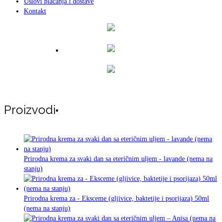
Uslovi plaćanja i dostave
Kontakt
ZEOLITI KAO SUPLEMENTI
Proizvodi
NEĆETE DA OSTAVITE PUŠENJE –
Prirodna krema za svaki dan sa eteričnim uljem - lavande (nema na
stanju)
imamo rešenje za vas! TTC-10
Prirodna krema za - Eksceme (gljivice, baktetije i psorijaza) 50ml
(nema na stanju)