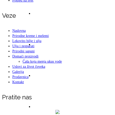
Pogled na svet
Ishrana
Veze
Naslovna
Prirodne kreme i melemi
Lekovito bilje i ulja
Saveti – Ishrana i lagana dijeta
Ulja i preparati
Prirodni sapuni
Domaći proizvodi
Čaša koja menja ukus vode
Uslovi za život čoveka
Galerija
PH vrednosti
Prodavnica
Kontakt
Pratite nas
ISTINE I LAŽI O HRANI