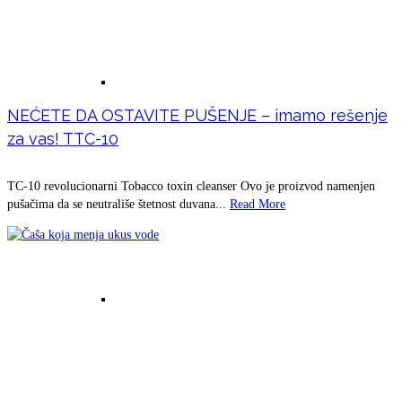
Prirodna krema za probleme zglobova,
NEĆETE DA OSTAVITE PUŠENJE – imamo rešenje
za vas! TTC-10
TC-10 revolucionarni Tobacco toxin cleanser Ovo je proizvod namenjen
tetiva i mišića – Gavez
pušačima da se neutrališe štetnost duvana...
Read More
Prirodna krema za – Vene