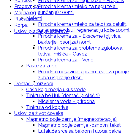
Kontakt
Prirodna krema za negu kože – Propolis
Prodavnica
Prirodna krema (mleko za negu tela i
Kreme za lice i telo
sunčanje) 100ml
Moj nalog
Melemi
Plaćanje
Prirodna krema (mleko za telo) za celulit,
Korpa
strije, preventivu i regeneraciju kože 100ml
Uslovi plaćanja i dostave
Prirodna krema za – Eksceme (gljivice,
bakterije i psorijza) 50ml
Prirodna krema za negu kože – Neven
Prirodna krema za probleme zglobova,
tetiva i mišića – Gavez
Prirodna krema za – Vene
Paste za zube
Prirodna mešavina u prahu -čaj- za pranje
zuba i ispiranje desni
Prirodna krema za negu kože – Hidrantna
Domaći proizvodi
Čaša koja menja ukus vode
Tinktura beli luk (domaći prolećni)
Micelarna voda – prirodna
Tinktura od koprive
Uslovi za život čoveka
krema
Magnetno polje zemlje (magnetoterapija)
Magnetno polje zemlje -osnovni tekst
Lutajuće srce sa bakrom i uloga bakra