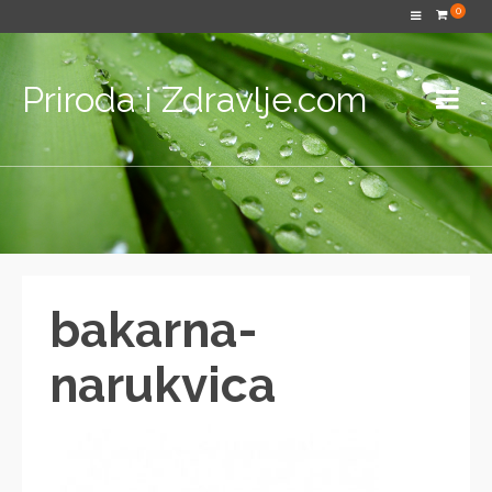
0
Priroda i Zdravlje.com
bakarna-
narukvica