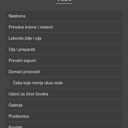
Naslovna
Prirodne kreme i melemi
Lekovito bilje i ulja
Ulja i preparati
Prirodni sapuni
Domaći proizvodi
Čaša koja menja ukus vode
Uslovi za život čoveka
Galerija
Prodavnica
Kontakt