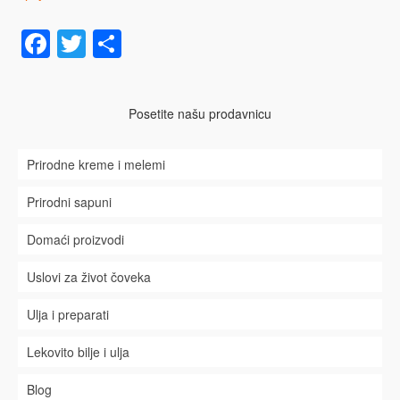
Facebook
Twitter
Share
Posetite našu prodavnicu
Prirodne kreme i melemi
Prirodni sapuni
Domaći proizvodi
Uslovi za život čoveka
Ulja i preparati
Lekovito bilje i ulja
Blog