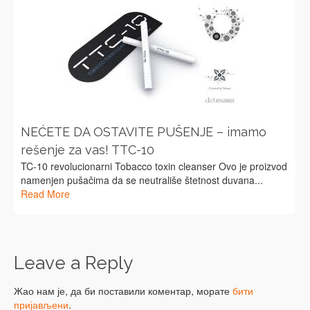
NEĆETE DA OSTAVITE PUŠENJE – imamo
rešenje za vas! TTC-10
TC-10 revolucionarni Tobacco toxin cleanser Ovo je proizvod
namenjen pušačima da se neutrališe štetnost duvana...
Read More
Leave a Reply
Жао нам је, да би поставили коментар, морате
бити
пријављени
.