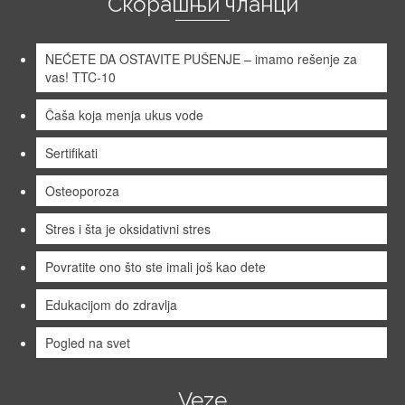
Скорашњи чланци
NEĆETE DA OSTAVITE PUŠENJE – imamo rešenje za
vas! TTC-10
Čaša koja menja ukus vode
Sertifikati
Osteoporoza
Stres i šta je oksidativni stres
Povratite ono što ste imali još kao dete
Edukacijom do zdravlja
Pogled na svet
Veze