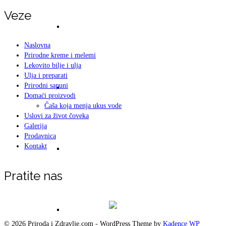
Veze
Ishrana
Naslovna
Prirodne kreme i melemi
Lekovito bilje i ulja
Ulja i preparati
Prirodni sapuni
Saveti – Ishrana i lagana dijeta
Domaći proizvodi
Čaša koja menja ukus vode
Uslovi za život čoveka
Galerija
Prodavnica
Kontakt
PH vrednosti
Pratite nas
ISTINE I LAŽI O HRANI
© 2026 Priroda i Zdravlje.com - WordPress Theme by
Kadence WP