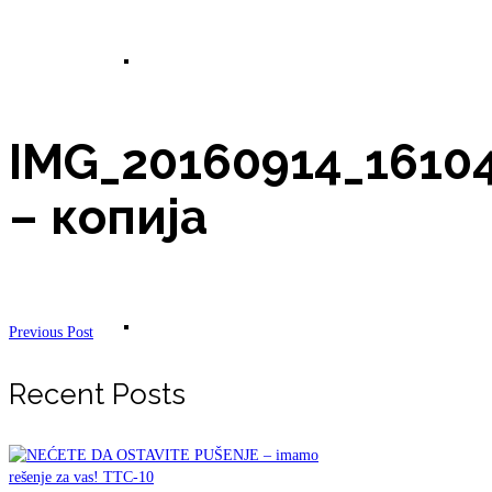
Prirodna krema (mleko za telo) za celulit,
IMG_20160914_1610
strije, preventivu i regeneraciju kože 100ml
– копија
Prirodna krema za – Eksceme (gljivice,
Previous Post
Recent Posts
bakterije i psorijza) 50ml