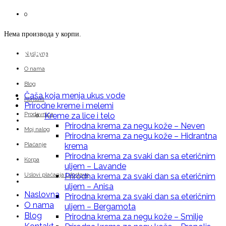
0
Нема производа у корпи.
Priroda i Zdravlje.com
Naslovna
O nama
Blog
Čaša koja menja ukus vode
Kontakt
Prirodne kreme i melemi
Prodavnica
Kreme za lice i telo
Čaša koja menja ukus vode
Prirodna krema za negu kože – Neven
Moj nalog
Prirodna krema za negu kože – Hidrantna
Plaćanje
krema
Prirodna krema za svaki dan sa eteričnim
Korpa
uljem – Lavande
Uslovi plaćanja i dostave
Prirodna krema za svaki dan sa eteričnim
Prirodne kreme i melemi
uljem – Anisa
Naslovna
Prirodna krema za svaki dan sa eteričnim
O nama
uljem – Bergamota
Blog
Prirodna krema za negu kože – Smilje