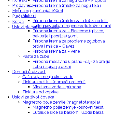
Kontakt
Prirodna krema za negu kože – Propolis
Prodavnica
Prirodna krema (mleko za negu tela i
Kreme za lice i telo
sunčanje) 100ml
Moj nalog
Melemi
Plaćanje
Prirodna krema (mleko za telo) za celulit,
Korpa
strije, preventivu i regeneraciju kože 100ml
Uslovi plaćanja i dostave
Prirodna krema za – Eksceme (gljivice,
bakterije i psorijza) 50ml
Prirodna krema za negu kože – Neven
Prirodna krema za probleme zglobova,
tetiva i mišića – Gavez
Prirodna krema za – Vene
Paste za zube
Prirodna mešavina u prahu -čaj- za pranje
zuba i ispiranje desni
Prirodna krema za negu kože – Hidrantna
Domaći proizvodi
Čaša koja menja ukus vode
Tinktura beli luk (domaći prolećni)
Micelarna voda – prirodna
Tinktura od koprive
Uslovi za život čoveka
krema
Magnetno polje zemlje (magnetoterapija)
Magnetno polje zemlje -osnovni tekst
Lutajuće srce sa bakrom i uloga bakra