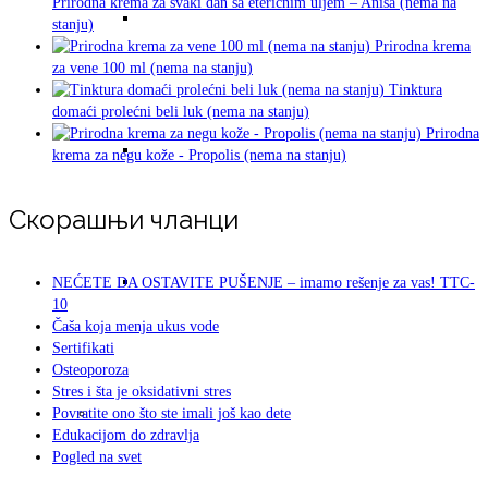
Prirodna krema za svaki dan sa eteričnim uljem – Anisa (nema na
Heliko pilori bakterija i ZEOLIT
stanju)
Prirodna krema
za vene 100 ml (nema na stanju)
Tinktura
domaći prolećni beli luk (nema na stanju)
Prirodna
Stres i šta je oksidativni stres
krema za negu kože - Propolis (nema na stanju)
Скорашњи чланци
Osteoporoza
NEĆETE DA OSTAVITE PUŠENJE – imamo rešenje za vas! TTC-
10
Čaša koja menja ukus vode
Sertifikati
Osteoporoza
Stres i šta je oksidativni stres
Organska ishrana i organska ili prirodna nega
Povratite ono što ste imali još kao dete
Edukacijom do zdravlja
Pogled na svet