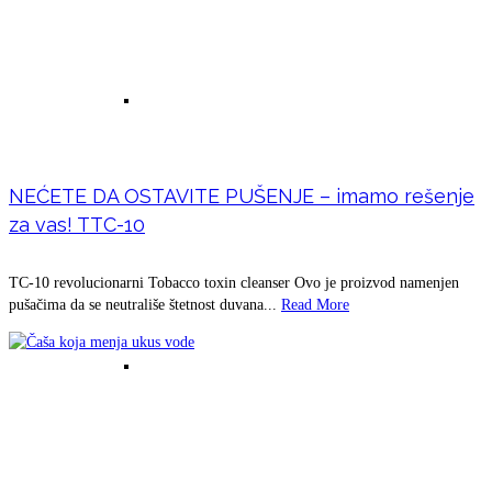
Prirodna krema za probleme zglobova,
NEĆETE DA OSTAVITE PUŠENJE – imamo rešenje
za vas! TTC-10
tetiva i mišića – Gavez
TC-10 revolucionarni Tobacco toxin cleanser Ovo je proizvod namenjen
pušačima da se neutrališe štetnost duvana...
Read More
Prirodna krema za – Vene