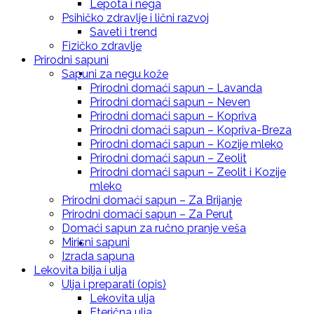
Lepota i nega
Psihičko zdravlje i lični razvoj
Saveti i trend
Fizičko zdravlje
Prirodni sapuni
Prirodna krema za svaki dan sa eteričnim
Sapuni za negu kože
Prirodni domaći sapun – Lavanda
Prirodni domaći sapun – Neven
Prirodni domaći sapun – Kopriva
Prirodni domaći sapun – Kopriva-Breza
Prirodni domaći sapun – Kozije mleko
uljem – Bergamota
Prirodni domaći sapun – Zeolit
Prirodni domaći sapun – Zeolit i Kozije
mleko
Prirodni domaći sapun – Za Brijanje
Prirodni domaći sapun – Za Perut
Domaći sapun za ručno pranje veša
Mirisni sapuni
Prirodna krema za negu kože – Smilje
Izrada sapuna
Lekovita bilja i ulja
Ulja i preparati (opis)
Lekovita ulja
Eterična ulja