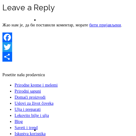
Leave a Reply
Detoksikacija ZEOLITOM (detoxamin-
Жао нам је, да би поставили коментар, морате
бити пријављени
.
Facebook
medicinsko lekovito sredstvo) i sve o
Twitter
Share
Posetite našu prodavnicu
Prirodne kreme i melemi
Prirodni sapuni
zeolitu ono što bi trebali da znate
Domaći proizvodi
Uslovi za život čoveka
Ulja i preparati
Lekovito bilje i ulja
Blog
Saveti i trend
Istorija ZEOLITA
Iskustva korisnika