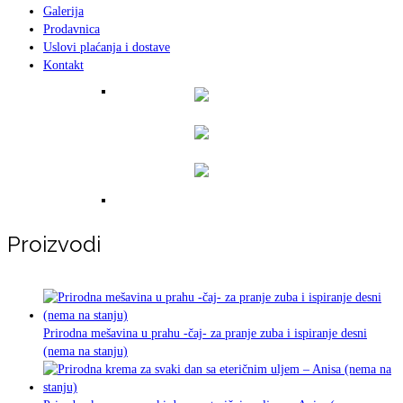
Galerija
Prodavnica
Uslovi plaćanja i dostave
Kontakt
ZEOLITI KAO SUPLEMENTI
NEĆETE DA OSTAVITE PUŠENJE –
Proizvodi
imamo rešenje za vas! TTC-10
Prirodna mešavina u prahu -čaj- za pranje zuba i ispiranje desni
(nema na stanju)