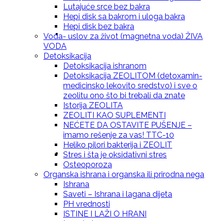
Lutajuće srce bez bakra
Hepi disk sa bakrom i uloga bakra
Hepi disk bez bakra
Prirodna krema za svaki dan sa eteričnim
Voda- uslov za život (magnetna voda) ŽIVA
VODA
Detoksikacija
Detoksikacija ishranom
Detoksikacija ZEOLITOM (detoxamin-
medicinsko lekovito sredstvo) i sve o
uljem – Lavande
zeolitu ono što bi trebali da znate
Istorija ZEOLITA
ZEOLITI KAO SUPLEMENTI
NEĆETE DA OSTAVITE PUŠENJE –
imamo rešenje za vas! TTC-10
Heliko pilori bakterija i ZEOLIT
Prirodna krema za svaki dan sa eteričnim
Stres i šta je oksidativni stres
Osteoporoza
Organska ishrana i organska ili prirodna nega
Ishrana
Saveti – Ishrana i lagana dijeta
PH vrednosti
uljem – Anisa
ISTINE I LAŽI O HRANI