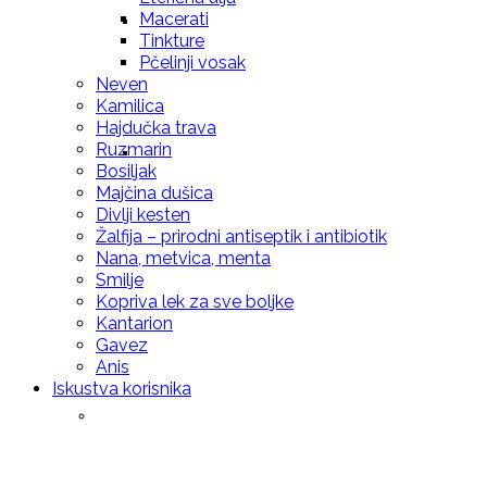
Macerati
Prirodna krema za negu kože – Propolis
Tinkture
Pčelinji vosak
Neven
Kamilica
Hajdučka trava
Ruzmarin
Prirodna krema (mleko za negu tela i
Bosiljak
Majčina dušica
Divlji kesten
Žalfija – prirodni antiseptik i antibiotik
Nana, metvica, menta
Smilje
sunčanje) 100ml
Kopriva lek za sve boljke
Kantarion
Gavez
Anis
Iskustva korisnika
Melemi