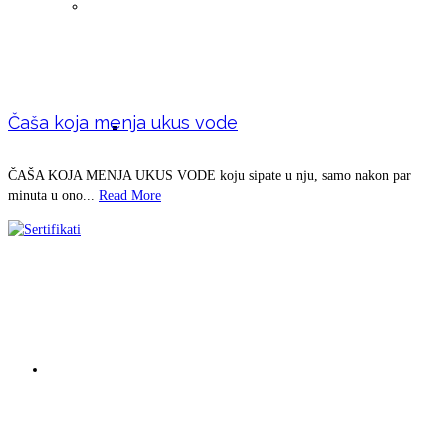
Paste za zube
Čaša koja menja ukus vode
Prirodna mešavina u prahu -čaj- za pranje
ČAŠA KOJA MENJA UKUS VODE koju sipate u nju, samo nakon par
minuta u ono...
Read More
zuba i ispiranje desni
Domaći proizvodi