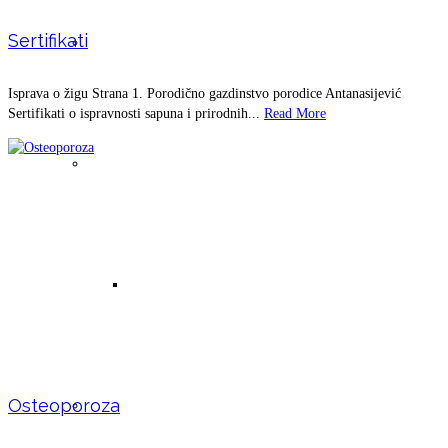
Sertifikati
Čaša koja menja ukus vode
Isprava o žigu Strana 1. Porodično gazdinstvo porodice Antanasijević
Sertifikati o ispravnosti sapuna i prirodnih...
Read More
Tinktura beli luk (domaći prolećni)
Micelarna voda – prirodna
Tinktura od koprive
Osteoporoza