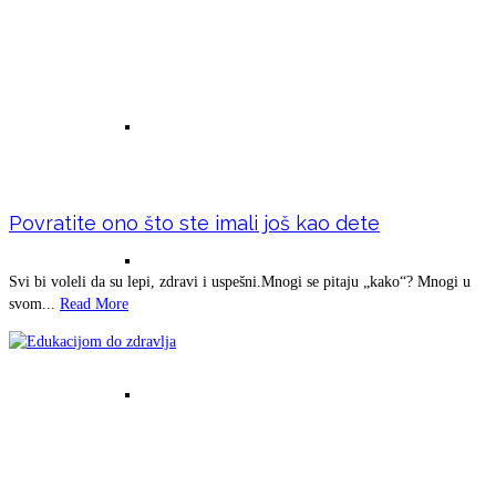
Lutajuće srce bez bakra
Povratite ono što ste imali još kao dete
Hepi disk sa bakrom i uloga bakra
Svi bi voleli da su lepi, zdravi i uspešni.Mnogi se pitaju „kako“? Mnogi u
svom...
Read More
Hepi disk bez bakra