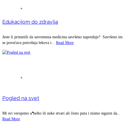
Voda- uslov za život (magnetna voda) ŽIVA
Edukacijom do zdravlja
Jeste li primetili da savremena medicina savršeno napreduje? Savršeno im
VODA
se povećava potrošnja lekova i...
Read More
Detoksikacija
Pogled na svet
Detoksikacija ishranom
Mi svi verujemo u nešto ili neke stvari ali često puta i nismo sigurni da...
Read More