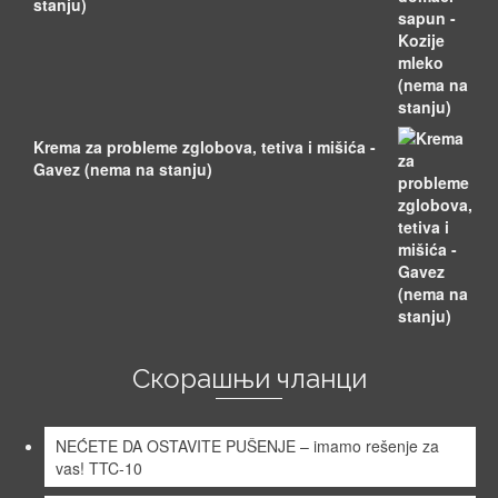
stanju)
Krema za probleme zglobova, tetiva i mišića -
Gavez (nema na stanju)
Скорашњи чланци
NEĆETE DA OSTAVITE PUŠENJE – imamo rešenje za
vas! TTC-10