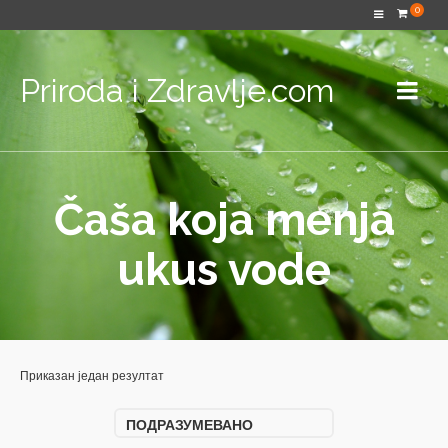
0
Priroda i Zdravlje.com
Čaša koja menja
ukus vode
Приказан један резултат
ПОДРАЗУМЕВАНО