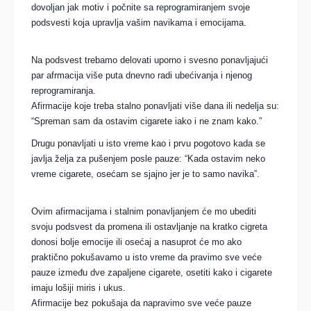
dovoljan jak motiv i počnite sa reprogramiranjem svoje
podsvesti koja upravlja vašim navikama i emocijama.
Na podsvest trebamo delovati uporno i svesno ponavljajući
par afrmacija više puta dnevno radi ubećivanja i
njenog
reprogramiranja.
Afirmacije koje treba stalno ponavljati više dana ili nedelja su:
“Spreman sam da ostavim cigarete iako i ne znam kako.”
Drugu ponavljati u isto vreme kao i prvu pogotovo kada se
javlja želja za pušenjem posle pauze: “Kada ostavim neko
vreme cigarete, osećam se sjajno jer je to samo navika”.
Ovim afirmacijama i stalnim ponavljanjem će mo ubediti
svoju podsvest da promena ili ostavljanje na kratko cigreta
donosi bolje emocije ili osećaj a nasuprot će mo ako
praktično pokušavamo u isto vreme da pravimo sve veće
pauze između dve zapaljene cigarete, osetiti kako i cigarete
imaju lošiji miris i ukus.
Afirmacije bez pokušaja da napravimo sve veće pauze