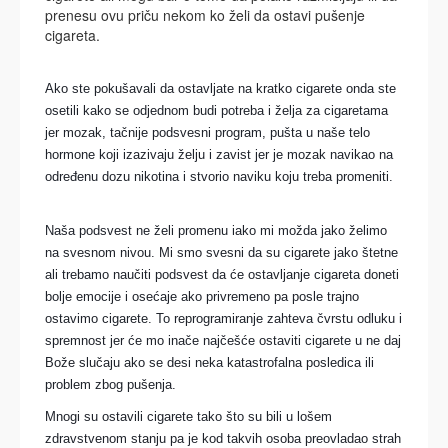
prenesu ovu priču nekom ko želi da ostavi pušenje
cigareta.
Ako ste pokušavali da ostavljate na kratko cigarete onda ste
osetili kako se odjednom budi potreba i želja za cigaretama
jer mozak, tačnije podsvesni program, pušta u naše telo
hormone koji izazivaju želju i zavist jer je mozak navikao na
određenu dozu nikotina i stvorio naviku koju treba promeniti.
Naša podsvest ne želi promenu iako mi možda jako želimo
na svesnom nivou. Mi smo svesni da su cigarete jako štetne
ali trebamo naučiti podsvest da će ostavljanje cigareta doneti
bolje emocije i osećaje ako privremeno pa posle trajno
ostavimo cigarete. To reprogramiranje zahteva čvrstu odluku i
spremnost jer će mo inače najčešće ostaviti cigarete u ne daj
Bože slučaju ako se desi neka katastrofalna posledica ili
problem zbog pušenja.
Mnogi su ostavili cigarete tako što su bili u lošem
zdravstvenom stanju pa je kod takvih osoba preovladao strah