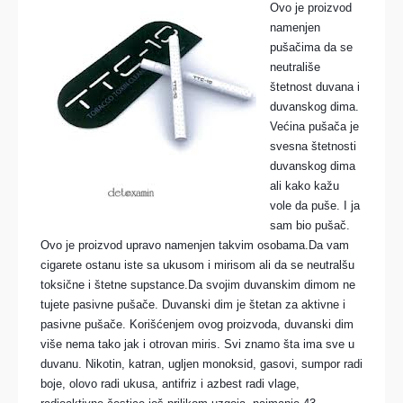
Ovo je proizvod
namenjen
pušačima da se
neutrališe
štetnost duvana i
duvanskog dima.
Većina pušača je
svesna štetnosti
duvanskog dima
ali kako kažu
vole da puše. I ja
sam bio pušač.
Ovo je proizvod upravo namenjen takvim osobama.Da vam
cigarete ostanu iste sa ukusom i mirisom ali da se neutralšu
toksične i štetne supstance.Da svojim duvanskim dimom ne
tujete pasivne pušače. Duvanski dim je štetan za aktivne i
pasivne pušače. Korišćenjem ovog proizvoda, duvanski dim
više nema tako jak i otrovan miris. Svi znamo šta ima sve u
duvanu. Nikotin, katran, ugljen monoksid, gasovi, sumpor radi
boje, olovo radi ukusa, antifriz i azbest radi vlage,