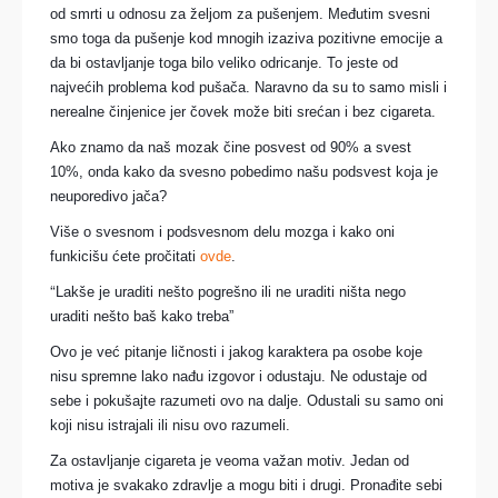
od smrti u odnosu za željom za pušenjem. Međutim svesni
smo toga da pušenje kod mnogih izaziva pozitivne emocije a
da bi ostavljanje toga bilo veliko odricanje. To jeste od
najvećih problema kod pušača. Naravno da su to samo misli i
nerealne činjenice jer čovek može biti srećan i bez cigareta.
Ako znamo da naš
mozak
čine posvest
od
90% a svest
10%, onda kako da svesno pobedimo našu podsvest koja je
neuporedivo jača?
Više o svesnom i podsvesnom delu mozga i kako oni
funkicišu ćete pročitati
ovde
.
“
Lakše je uraditi nešto pogrešno ili ne uraditi ništa nego
uraditi nešto baš kako treba”
Ovo je već pitanje ličnosti i jakog karaktera pa osobe koje
nisu spremne lako nađu izgovor i odustaju. Ne odustaje
od
sebe
i po
k
u
š
ajte razumeti ovo na dalje.
Odustali su samo oni
koji nisu istrajali ili nisu ovo razumeli.
Za ostavljanje cigareta je veoma važan motiv. Jedan od
motiva je svakako zdravlje a mogu biti i drugi. Pronađite sebi