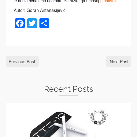
je dobio nebrojeno nagrada.
Potražite ga u našoj
prodavnici
.
Autor: Goran Antanasijević
Facebook
Twitter
Share
Previous Post
Next Post
Recent Posts