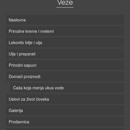
Veze
Naslovna
Prirodne kreme i melemi
Lekovito bilje i ulja
Ulja i preparati
Prirodni sapuni
Domaći proizvodi
Čaša koja menja ukus vode
Uslovi za život čoveka
Galerija
Prodavnica