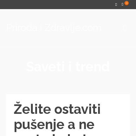
0
Priroda i Zdravlje.com
Saveti i trend
Želite ostaviti
pušenje a ne