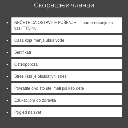
Скорашњи чланци
NEĆETE DA OSTAVITE PUŠENJE – imamo rešenje za
vas! TTC-10
Čaša koja menja ukus vode
Sertifikati
Osteoporoza
Stres i šta je oksidativni stres
Povratite ono što ste imali još kao dete
Edukacijom do zdravlja
Pogled na svet