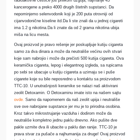
radioaktivne čestice još prilikom uzgoja, najmanje 43
kancerogene a preko 4000 drugih štetnih supstanci. Da
nepominjemo selenvodonik koji je 200 puta otrovniji od
cijanvodonične kiseline itd.Da li ste znali da u jednoj cigareti
ima 1.2 g nikotina.Da li znate da od 2 grama nikotina ubija
miša na licu mesta.
Ovaj proizvod je pravo rešenje jer poskupljuje kutiju cigareta
samo za dva dinara a može da neutrališe većinu ovih stvari
koje sam nabrojio i može da prečisti 500 kutija cigareta. Ova
keramička cigareta, lepog i elegantnog izgleda, sa rupicama
po sebi se ubacuje u kutiju cigareta a uzimaju se i puše
cigarete koje su bile neposredno u kontaktu sa proizvodom
TTC-10. U unutrašnjosti keramike se nalazi naš aktivirani
zeolit Detoxamin. O Detoxaminu imate
isto na našem sajtu
ovde.
Samo da napomenem da naš zeolit upija i neutrališe
sve ove nabrojane supstance jer mu je to prirodna osobina.
Kroz takvo mikrostrujanje vazduha i dodirom može da
neutrališe kompletno jednu paklu dnevno. Ako pušite dve
pakle uzmite dva ili ubacite u paklu dan ranije. TTC-10 je
prava stvar za pušače a najhumanija za druge! Ovaj proizvod