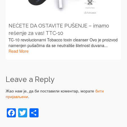
NEĆETE DA OSTAVITE PUŠENJE – imamo
rešenje za vas! TTC-10
TC-10 revolucionarni Tobacco toxin cleanser Ovo je proizvod
namenjen pušačima da se neutrališe štetnost duvana...
Read More
Leave a Reply
Жао нам је, да би поставили коментар, морате
бити
пријављени
.
Facebook
Twitter
Share