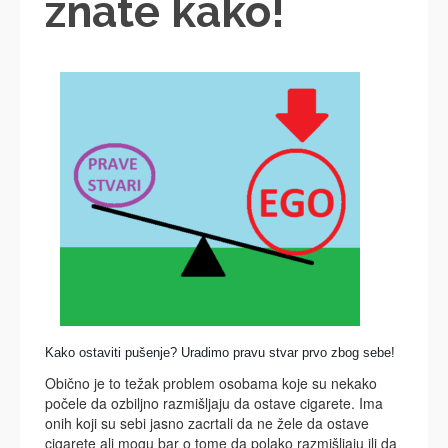
znate kako!
Kako ostaviti pušenje? Uradimo pravu stvar prvo zbog sebe!
Obično je to težak problem osobama koje su nekako
počele da ozbiljno razmišljaju da ostave cigarete. Ima
onih koji su sebi jasno zacrtali da ne žele da ostave
cigarete ali mogu bar o tome da polako razmišljaju ili da