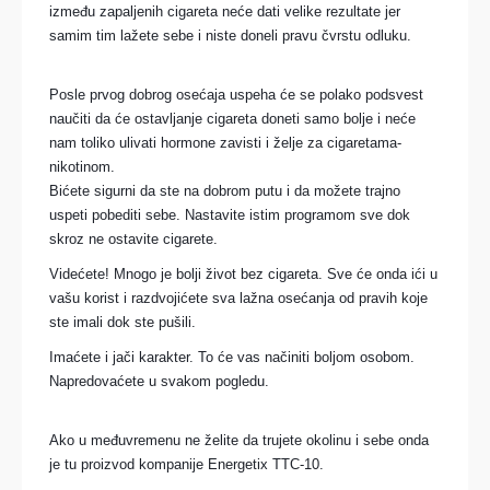
između zapaljenih cigareta neće dati velike rezultate jer
samim tim lažete sebe i niste doneli pravu čvrstu odluku.
Posle prvog dobrog osećaja uspeha će se polako podsvest
naučiti da će ostavljanje cigareta doneti samo bolje i neće
nam toliko ulivati hormone zavisti i želje za cigaretama-
nikotinom.
Bićete sigurni da ste na dobrom putu i da možete trajno
uspeti pobediti sebe. Nastavite istim programom sve dok
skroz ne ostavite cigarete.
Videćete! Mnogo je bolji život bez cigareta. Sve će onda ići u
vašu korist i razdvojićete sva lažna osećanja od pravih koje
ste imali dok ste pušili.
Imaćete i ja
či
karakter. To će vas načiniti boljom osobom.
Napredovaćete u svakom pogledu.
Ako u međuvremenu ne želite da trujete okolinu i sebe onda
je tu proizvod kompanije Energetix TTC-10.